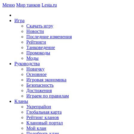
Меню
Мир танков
Lesta.ru
Игра
Скачать игру
Новости
Последние изменения
Рейтинги
Танковедение
Промокоды
Моды
Руководства
Новичку
Основное
Игровая экономика
Безопасность
Достижения
Играем по правилам
Кланы
Укрепрайон
Глобальная карта
Рейтинг кланов
Клановый портал
Мой клан
Подобрать клан