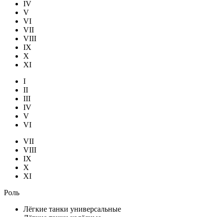
IV
V
VI
VII
VIII
IX
X
XI
I
II
III
IV
V
VI
VII
VIII
IX
X
XI
Роль
Лёгкие танки универсальные