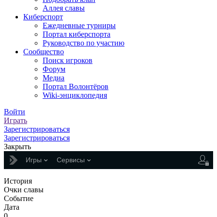
Аллея славы
Киберспорт
Ежедневные турниры
Портал киберспорта
Руководство по участию
Сообщество
Поиск игроков
Форум
Медиа
Портал Волонтёров
Wiki-энциклопедия
Войти
Играть
Зарегистрироваться
Зарегистрироваться
Закрыть
Игры
Сервисы
История
Очки славы
Событие
Дата
0