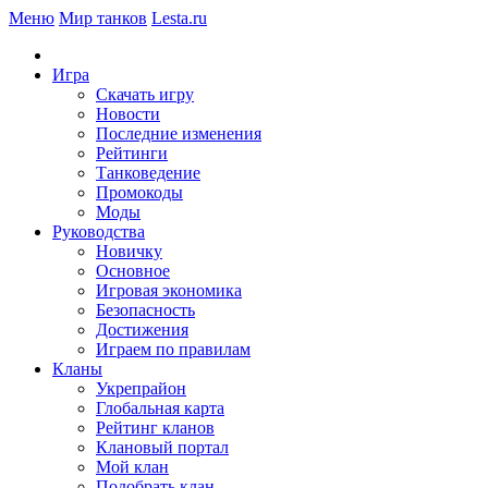
Меню
Мир танков
Lesta.ru
Игра
Скачать игру
Новости
Последние изменения
Рейтинги
Танковедение
Промокоды
Моды
Руководства
Новичку
Основное
Игровая экономика
Безопасность
Достижения
Играем по правилам
Кланы
Укрепрайон
Глобальная карта
Рейтинг кланов
Клановый портал
Мой клан
Подобрать клан