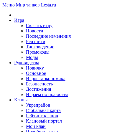
Меню
Мир танков
Lesta.ru
Игра
Скачать игру
Новости
Последние изменения
Рейтинги
Танковедение
Промокоды
Моды
Руководства
Новичку
Основное
Игровая экономика
Безопасность
Достижения
Играем по правилам
Кланы
Укрепрайон
Глобальная карта
Рейтинг кланов
Клановый портал
Мой клан
Подобрать клан