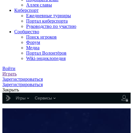
Аллея славы
Киберспорт
Ежедневные турниры
Портал киберспорта
Руководство по участию
Сообщество
Поиск игроков
Форум
Медиа
Портал Волонтёров
Wiki-энциклопедия
Войти
Играть
Зарегистрироваться
Зарегистрироваться
Закрыть
Игры
Сервисы