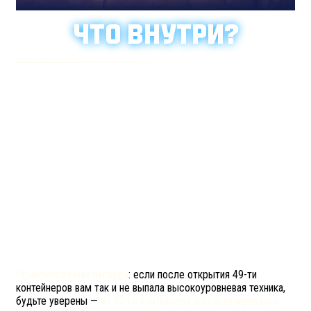
ЧТО ВНУТРИ?
САМОЕ ЖЕЛАННОЕ
В праздничных контейнерах вы найдёте:
11 высокоуровневых машин VIII–X уровней,
от
100
до
2 500
,
ёлочные украшения, соответствующие
тематике контейнера,
дни премиум аккаунта,
5 низкоуровневых танков,
3D-стили прошлых лет и многое другое.
Гарантированная награда
: если после открытия 49-ти
контейнеров вам так и не выпала высокоуровневая техника,
будьте уверены —
из 50-го контейнера вы гарантированно