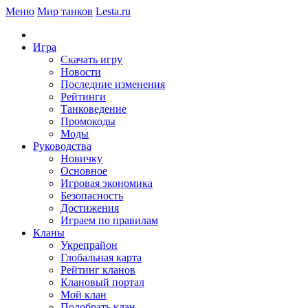
Меню
Мир танков
Lesta.ru
Игра
Скачать игру
Новости
Последние изменения
Рейтинги
Танковедение
Промокоды
Моды
Руководства
Новичку
Основное
Игровая экономика
Безопасность
Достижения
Играем по правилам
Кланы
Укрепрайон
Глобальная карта
Рейтинг кланов
Клановый портал
Мой клан
Подобрать клан