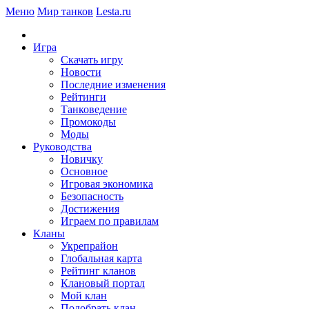
Меню
Мир танков
Lesta.ru
Игра
Скачать игру
Новости
Последние изменения
Рейтинги
Танковедение
Промокоды
Моды
Руководства
Новичку
Основное
Игровая экономика
Безопасность
Достижения
Играем по правилам
Кланы
Укрепрайон
Глобальная карта
Рейтинг кланов
Клановый портал
Мой клан
Подобрать клан