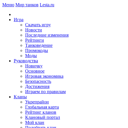
Меню
Мир танков
Lesta.ru
Игра
Скачать игру
Новости
Последние изменения
Рейтинги
Танковедение
Промокоды
Моды
Руководства
Новичку
Основное
Игровая экономика
Безопасность
Достижения
Играем по правилам
Кланы
Укрепрайон
Глобальная карта
Рейтинг кланов
Клановый портал
Мой клан
Подобрать клан