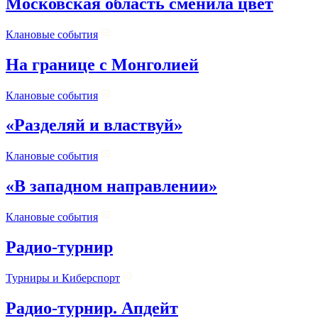
Московская область сменила цвет
Клановые события
На границе с Монголией
Клановые события
«Разделяй и властвуй»
Клановые события
«В западном направлении»
Клановые события
Радио-турнир
Турниры и Киберспорт
Радио-турнир. Апдейт