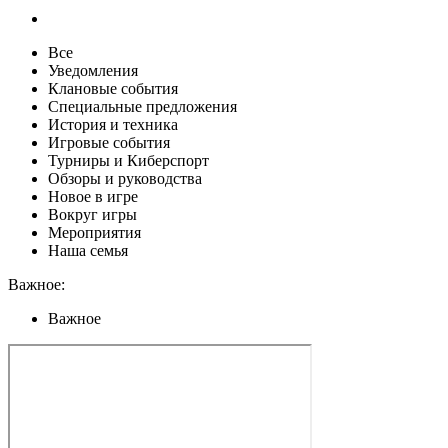
Все
Уведомления
Клановые события
Специальные предложения
История и техника
Игровые события
Турниры и Киберспорт
Обзоры и руководства
Новое в игре
Вокруг игры
Мероприятия
Наша семья
Важное:
Важное