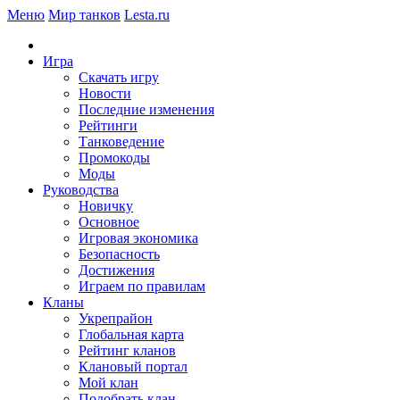
Меню
Мир танков
Lesta.ru
Игра
Скачать игру
Новости
Последние изменения
Рейтинги
Танковедение
Промокоды
Моды
Руководства
Новичку
Основное
Игровая экономика
Безопасность
Достижения
Играем по правилам
Кланы
Укрепрайон
Глобальная карта
Рейтинг кланов
Клановый портал
Мой клан
Подобрать клан