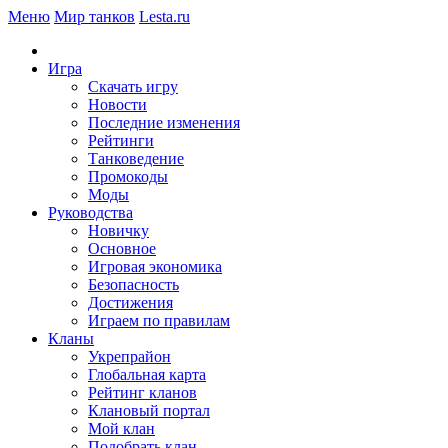
Меню
Мир танков
Lesta.ru
Игра
Скачать игру
Новости
Последние изменения
Рейтинги
Танковедение
Промокоды
Моды
Руководства
Новичку
Основное
Игровая экономика
Безопасность
Достижения
Играем по правилам
Кланы
Укрепрайон
Глобальная карта
Рейтинг кланов
Клановый портал
Мой клан
Подобрать клан