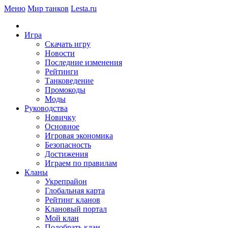
Меню
Мир танков
Lesta.ru
Игра
Скачать игру
Новости
Последние изменения
Рейтинги
Танковедение
Промокоды
Моды
Руководства
Новичку
Основное
Игровая экономика
Безопасность
Достижения
Играем по правилам
Кланы
Укрепрайон
Глобальная карта
Рейтинг кланов
Клановый портал
Мой клан
Подобрать клан