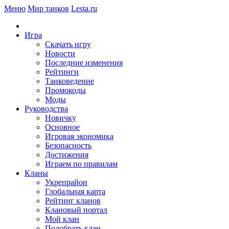
Меню
Мир танков
Lesta.ru
Игра
Скачать игру
Новости
Последние изменения
Рейтинги
Танковедение
Промокоды
Моды
Руководства
Новичку
Основное
Игровая экономика
Безопасность
Достижения
Играем по правилам
Кланы
Укрепрайон
Глобальная карта
Рейтинг кланов
Клановый портал
Мой клан
Подобрать клан