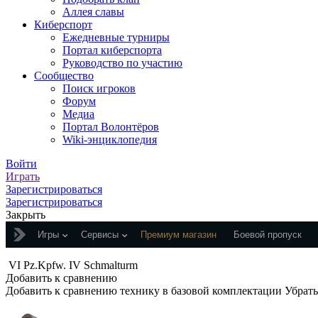
Аллея славы
Киберспорт
Ежедневные турниры
Портал киберспорта
Руководство по участию
Сообщество
Поиск игроков
Форум
Медиа
Портал Волонтёров
Wiki-энциклопедия
Войти
Играть
Зарегистрироваться
Зарегистрироваться
Закрыть
Игры
Сервисы
Премиум магазин
Боевой пропуск
VI
Pz.Kpfw. IV Schmalturm
Добавить к сравнению
Добавить к сравнению технику в базовой комплектации
Убрать