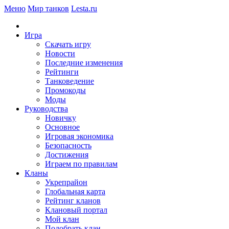
Меню
Мир танков
Lesta.ru
Игра
Скачать игру
Новости
Последние изменения
Рейтинги
Танковедение
Промокоды
Моды
Руководства
Новичку
Основное
Игровая экономика
Безопасность
Достижения
Играем по правилам
Кланы
Укрепрайон
Глобальная карта
Рейтинг кланов
Клановый портал
Мой клан
Подобрать клан