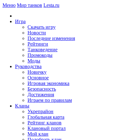
Меню
Мир танков
Lesta.ru
Игра
Скачать игру
Новости
Последние изменения
Рейтинги
Танковедение
Промокоды
Моды
Руководства
Новичку
Основное
Игровая экономика
Безопасность
Достижения
Играем по правилам
Кланы
Укрепрайон
Глобальная карта
Рейтинг кланов
Клановый портал
Мой клан
Подобрать клан