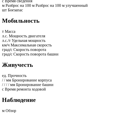
с
Время сведения
м
Разброс на 100 м
Разброс на 100 м улучшенный
шт
Боезапас
Мобильность
т
Масса
л.с.
Мощность двигателя
л.с./т
Удельная мощность
км/ч
Максимальная скорость
град/с
Скорость поворота
град/с
Скорость поворота башни
Живучесть
ед.
Прочность
/
/
мм
Бронирование корпуса
/
/
/
/
мм
Бронирование башни
с
Время ремонта ходовой
Наблюдение
м
Обзор