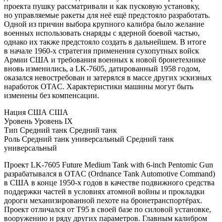
проекта пушку рассматривали и как пусковую установку,
но управляемые ракеты для неё ещё предстояло разработать.
Одной из причин выбора крупного калибра было желание
военных использовать снаряды с ядерной боевой частью,
однако их также предстояло создать в дальнейшем. В итоге
в начале 1960-х стратегия применения сухопутных войск
Армии США и требования военных к новой бронетехнике
вновь изменились, а LK-7605, датированный 1958 годом,
оказался невостребован и затерялся в массе других эскизных
наработок OTAC. Характеристики машины могут быть
изменены без компенсации.
Нация
США
США
Уровень
Уровень
IX
Тип
Средний танк
Средний танк
Роль
Средний танк универсальный
Средний танк
универсальный
Проект LK-7605 Future Medium Tank with 6-inch Pentomic Gun
разрабатывался в OTAC (Ordnance Tank Automotive Command)
в США в конце 1950-х годов в качестве подвижного средства
поддержки частей в условиях атомной войны и прокладки
дороги механизированной пехоте на бронетранспортёрах.
Проект отличался от T95 в своей базе по силовой установке,
вооружению и ряду других параметров. Главным калибром