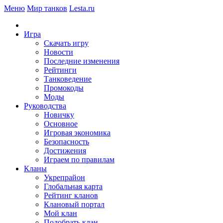
Меню
Мир танков
Lesta.ru
Игра
Скачать игру
Новости
Последние изменения
Рейтинги
Танковедение
Промокоды
Моды
Руководства
Новичку
Основное
Игровая экономика
Безопасность
Достижения
Играем по правилам
Кланы
Укрепрайон
Глобальная карта
Рейтинг кланов
Клановый портал
Мой клан
Подобрать клан