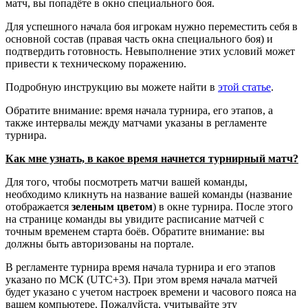
матч, вы попадёте в окно специального боя.
Для успешного начала боя игрокам нужно переместить себя в
основной состав (правая часть окна специального боя) и
подтвердить готовность. Невыполнение этих условий может
привести к техническому поражению.
Подробную инструкцию вы можете найти в
этой статье
.
Обратите внимание: время начала турнира, его этапов, а
также интервалы между матчами указаны в регламенте
турнира.
Как мне узнать, в какое время начнется турнирный матч?
Для того, чтобы посмотреть матчи вашей команды,
необходимо кликнуть на название вашей команды (название
отображается
зеленым цветом
) в окне турнира. После этого
на странице команды вы увидите расписание матчей с
точным временем старта боёв. Обратите внимание: вы
должны быть авторизованы на портале.
В регламенте турнира время начала турнира и его этапов
указано по МСК (UTC+3). При этом время начала матчей
будет указано с учетом настроек времени и часового пояса на
вашем компьютере. Пожалуйста, учитывайте эту