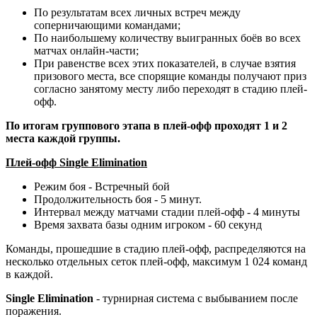
По результатам всех личных встреч между
соперничающими командами;
По наибольшему количеству выигранных боёв во всех
матчах онлайн-части;
При равенстве всех этих показателей, в случае взятия
призового места, все спорящие команды получают приз
согласно занятому месту либо переходят в стадию плей-
офф.
По итогам группового этапа в плей-офф проходят 1 и 2
места каждой группы.
Плей-офф Single Elimination
Режим боя - Встречный бой
Продолжительность боя - 5 минут.
Интервал между матчами стадии плей-офф - 4 минуты
Время захвата базы одним игроком - 60 секунд
Команды, прошедшие в стадию плей-офф, распределяются на
несколько отдельных сеток плей-офф, максимум 1 024 команд
в каждой.
Single Elimination
- турнирная система с выбыванием после
поражения.