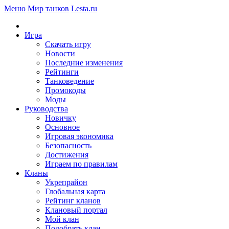
Меню
Мир танков
Lesta.ru
Игра
Скачать игру
Новости
Последние изменения
Рейтинги
Танковедение
Промокоды
Моды
Руководства
Новичку
Основное
Игровая экономика
Безопасность
Достижения
Играем по правилам
Кланы
Укрепрайон
Глобальная карта
Рейтинг кланов
Клановый портал
Мой клан
Подобрать клан