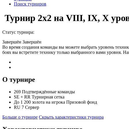
Поиск турниров
Турнир 2x2 на VIII, IX, X ур
Статус турнира:
Завершён
Завершён
Во время создания команды вы можете выбрать уровень техники
боях вы встретите технику только выбранного вами уровня. Нап
О турнире
269
Подтверждённые команды
SE
+
RR
Турнирная сетка
До 1 200 золота на игрока
Призовой фонд
RU 7
Сервер
Больше о турнире
Скрыть характеристики турнира