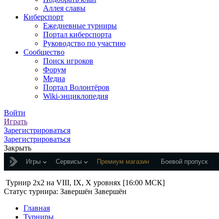
Аллея славы
Киберспорт
Ежедневные турниры
Портал киберспорта
Руководство по участию
Сообщество
Поиск игроков
Форум
Медиа
Портал Волонтёров
Wiki-энциклопедия
Войти
Играть
Зарегистрироваться
Зарегистрироваться
Закрыть
Игры
Сервисы
Премиум магазин
Боевой пропуск
Турнир 2x2 на VIII, IX, X уровнях [16:00 МСК]
Статус турнира:
Завершён
Завершён
Главная
Турниры