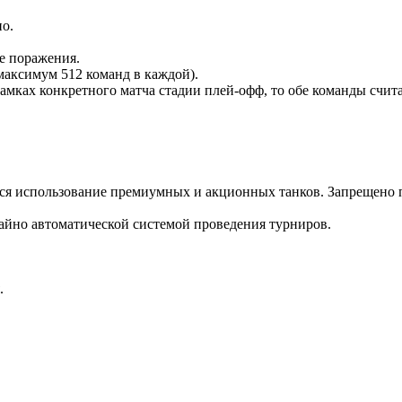
о.
ле поражения.
максимум 512 команд в каждой).
рамках конкретного матча стадии плей-офф, то обе команды сч
ется использование премиумных и акционных танков. Запрещено п
чайно автоматической системой проведения турниров.
.