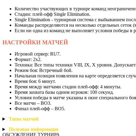
Количество участвующих в турнире команд неограниченн
Стадии: плей-офф Single Elimination.
Single Elimination - турнирная система с выбыванием пос
Команды распределяются на несколько отдельных сеток (
Если ни одна из команд не выполняет условия победы в 
НАСТРОЙКИ
МАТЧЕЙ
Игровой сервер: RU7.
Формат: 2х2.
Техника: Все типы техники VIII, IX, X уровня. Допуска
Режим боя: Встречный бой.
Начальная позиция появления на карте определяется слу
Время боя: 6 минут.
Время между матчами стадии плей-офф: 4 минуты.
Время захвата базы одним игроков: 100 секунд.
Условия победы в матче указаны в окне специального боя
Все матчи – BO3.
Финал плей-офф – BO5.
Типы
матчей
Полезная
информация
ОБСУЖДЕНИЕ ТУРНИРА