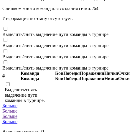
Слишком много команд для создания сетки:
/
64
Информация по этапу отсутствует.
Выделить/снять выделение пути команды в турнире.
Выделить/снять выделение пути команды в турнире.
Выделить/снять выделение пути команды в турнире.
Выделить/снять выделение пути команды в турнире.
Команда
Бои
Победы
Поражения
Ничьи
Очки
#
Команда
Бои
Победы
Поражения
Ничьи
Очки
Выделить/снять
выделение пути
команды в турнире.
Больше
Больше
Больше
Больше
Выделено команд:
/2