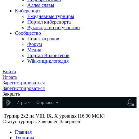
Аллея славы
Киберспорт
Ежедневные турниры
Портал киберспорта
Руководство по участию
Сообщество
Поиск игроков
Форум
Медиа
Портал Волонтёров
Wiki-энциклопедия
Войти
Играть
Зарегистрироваться
Зарегистрироваться
Закрыть
Игры
Сервисы
Турнир 2x2 на VIII, IX, X уровнях [16:00 МСК]
Статус турнира:
Завершён
Завершён
Главная
Турниры