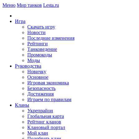
Меню
Мир танков
Lesta.ru
Игра
Скачать игру
Новости
Последние изменения
Рейтинги
Танковедение
Промокоды
Моды
Руководства
Новичку
Основное
Игровая экономика
Безопасность
Достижения
Играем по правилам
Кланы
Укрепрайон
Глобальная карта
Рейтинг кланов
Клановый портал
Мой клан
Подобрать клан