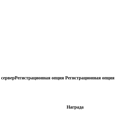
 сервер
Регистрационная опция
Регистрационная опция
Награда