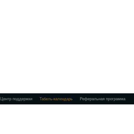
Центр поддержки
Табель-календарь
Реферальная программа