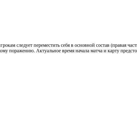
грокам следует переместить себя в основной состав (правая част
ому поражению. Актуальное время начала матча и карту предсто