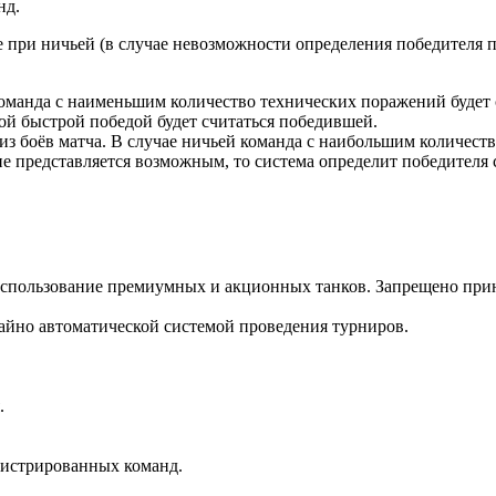
нд.
е при ничьей (в случае невозможности определения победителя 
команда с наименьшим количество технических поражений будет 
мой быстрой победой будет считаться победившей.
из боёв матча. В случае ничьей команда с наибольшим количеств
е представляется возможным, то система определит победителя
использование премиумных и акционных танков. Запрещено прини
чайно автоматической системой проведения турниров.
.
егистрированных команд.