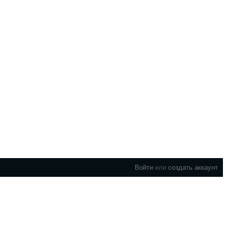
Войти
или
создать аккаунт