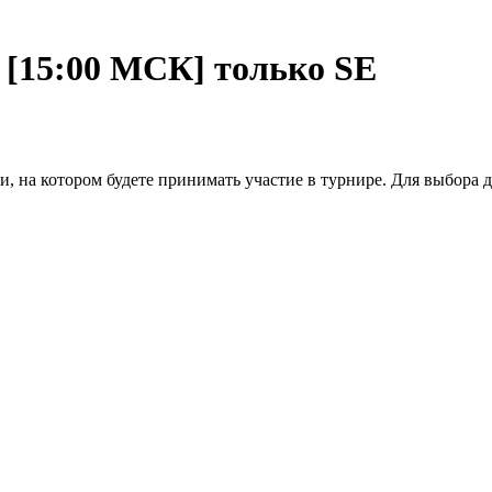
х [15:00 МСК] только SE
, на котором будете принимать участие в турнире. Для выбора д