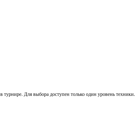
в турнире. Для выбора доступен только один уровень техники.