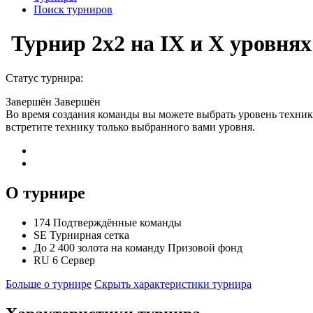
Поиск турниров
Турнир 2x2 на IX и X уровня
Статус турнира:
Завершён
Завершён
Во время создания команды вы можете выбрать уровень техники
встретите технику только выбранного вами уровня.
О турнире
174
Подтверждённые команды
SE
Турнирная сетка
До 2 400 золота на команду
Призовой фонд
RU 6
Сервер
Больше о турнире
Скрыть характеристики турнира