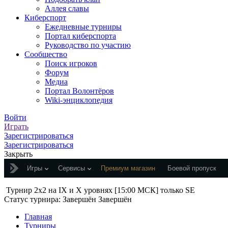
Аллея славы
Киберспорт
Ежедневные турниры
Портал киберспорта
Руководство по участию
Сообщество
Поиск игроков
Форум
Медиа
Портал Волонтёров
Wiki-энциклопедия
Войти
Играть
Зарегистрироваться
Зарегистрироваться
Закрыть
Игры
Сервисы
Премиум магазин
Боевой пропуск
Турнир 2x2 на IX и X уровнях [15:00 МСК] только SE
Статус турнира:
Завершён
Завершён
Главная
Турниры