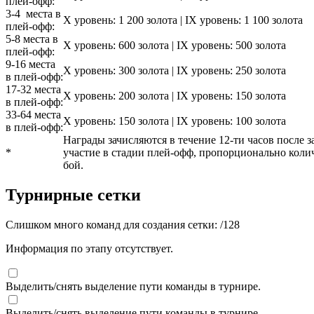
плей-офф:
3-4 места в
X уровень: 1 200 золота | IX уровень: 1 100 золота
плей-офф:
5-8 места в
X уровень: 600 золота | IX уровень: 500 золота
плей-офф:
9-16 места
X уровень: 300 золота | IX уровень: 250 золота
в плей-офф:
17-32 места
X уровень: 200 золота | IX уровень: 150 золота
в плей-офф:
33-64 места
X уровень: 150 золота | IX уровень: 100 золота
в плей-офф:
Награды зачисляются в течение 12-ти часов после
*
участие в стадии плей-офф, пропорционально количе
бой.
Турнирные сетки
Слишком много команд для создания сетки:
/
128
Информация по этапу отсутствует.
Выделить/снять выделение пути команды в турнире.
Выделить/снять выделение пути команды в турнире.