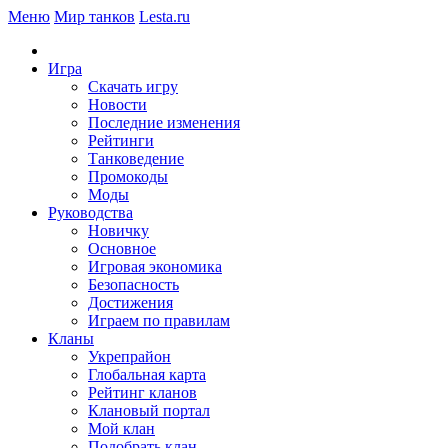
Меню
Мир танков
Lesta.ru
Игра
Скачать игру
Новости
Последние изменения
Рейтинги
Танковедение
Промокоды
Моды
Руководства
Новичку
Основное
Игровая экономика
Безопасность
Достижения
Играем по правилам
Кланы
Укрепрайон
Глобальная карта
Рейтинг кланов
Клановый портал
Мой клан
Подобрать клан