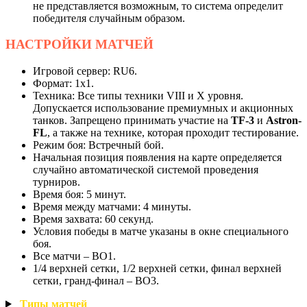
не представляется возможным, то система определит
победителя случайным образом.
НАСТРОЙКИ
МАТЧЕЙ
Игровой сервер: RU6.
Формат: 1х1.
Техника: Все типы техники VIII и X уровня.
Допускается использование премиумных и акционных
танков. Запрещено принимать участие на
TF-3
и
Astron-
FL
, а также на технике, которая проходит тестирование.
Режим боя: Встречный бой.
Начальная позиция появления на карте определяется
случайно автоматической системой проведения
турниров.
Время боя: 5 минут.
Время между матчами: 4 минуты.
Время захвата: 60 секунд.
Условия победы в матче указаны в окне специального
боя.
Все матчи – BO1.
1/4 верхней сетки, 1/2 верхней сетки, финал верхней
сетки, гранд-финал – BO3.
Типы
матчей