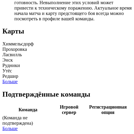
готовность. Невыполнение этих условий может
привести к техническому поражению. Актуальное время
начала матча и карту предстоящего боя всегда можно
посмотреть в профиле вашей команды.
Карты
Химмельсдорф
Прохоровка
Ласвилль
Энск
Рудники
Утёс
Редшир
Больше
Подтверждённые команды
Игровой
Регистрационная
Команда
сервер
опция
(Команда не
подтверждена)
Больше