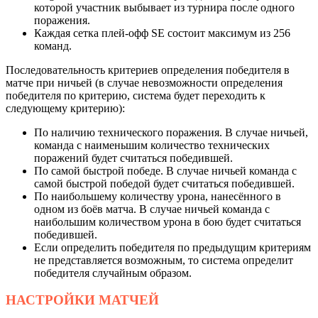
которой участник выбывает из турнира после одного
поражения.
Каждая сетка плей-офф SE состоит максимум из 256
команд.
Последовательность критериев определения победителя в
матче при ничьей (в случае невозможности определения
победителя по критерию, система будет переходить к
следующему критерию):
По наличию технического поражения. В случае ничьей,
команда с наименьшим количество технических
поражений будет считаться победившей.
По самой быстрой победе. В случае ничьей команда с
самой быстрой победой будет считаться победившей.
По наибольшему количеству урона, нанесённого в
одном из боёв матча. В случае ничьей команда с
наибольшим количеством урона в бою будет считаться
победившей.
Если определить победителя по предыдущим критериям
не представляется возможным, то система определит
победителя случайным образом.
НАСТРОЙКИ
МАТЧЕЙ