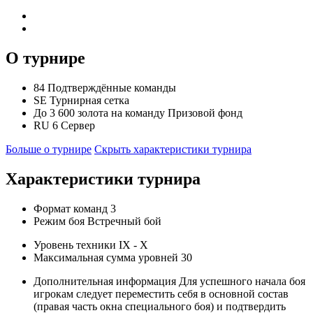
О турнире
84
Подтверждённые команды
SE
Турнирная сетка
До 3 600 золота на команду
Призовой фонд
RU 6
Сервер
Больше о турнире
Скрыть характеристики турнира
Характеристики турнира
Формат команд
3
Режим боя
Встречный бой
Уровень техники
IX - X
Максимальная сумма уровней
30
Дополнительная информация
Для успешного начала боя
игрокам следует переместить себя в основной состав
(правая часть окна специального боя) и подтвердить