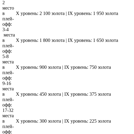
2
место
в
X уровень: 2 100 золота | IX уровень: 1 950 золота
плей-
офф:
3-4
места
в
X уровень: 1 800 золота | IX уровень: 1 650 золота
плей-
офф:
5-8
места
в
X уровень: 900 золота | IX уровень: 750 золота
плей-
офф:
9-16
места
в
X уровень: 450 золота | IX уровень: 375 золота
плей-
офф:
17-32
места
в
X уровень: 300 золота | IX уровень: 225 золота
плей-
офф: