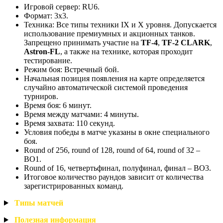
Игровой сервер: RU6.
Формат: 3х3.
Техника: Все типы техники IX и X уровня. Допускается
использование премиумных и акционных танков.
Запрещено принимать участие на
TF-4
,
TF-2 CLARK
,
Astron-FL
, а также на технике, которая проходит
тестирование.
Режим боя: Встречный бой.
Начальная позиция появления на карте определяется
случайно автоматической системой проведения
турниров.
Время боя: 6 минут.
Время между матчами: 4 минуты.
Время захвата: 110 секунд.
Условия победы в матче указаны в окне специального
боя.
Round of 256, round of 128, round of 64, round of 32 –
BO1.
Round of 16, четвертьфинал, полуфинал, финал – BO3.
Итоговое количество раундов зависит от количества
зарегистрированных команд.
Типы
матчей
Полезная
информация