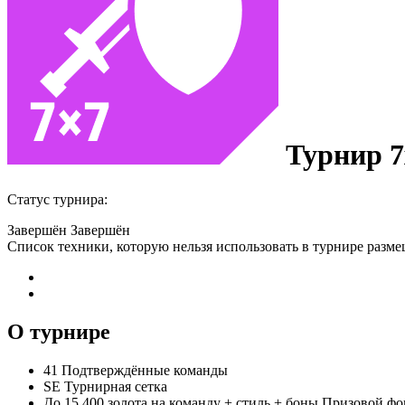
Турнир 7
Статус турнира:
Завершён
Завершён
Список техники, которую нельзя использовать в турнире ра
О турнире
41
Подтверждённые команды
SE
Турнирная сетка
До 15 400 золота на команду + стиль + боны
Призовой фо