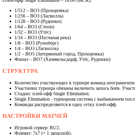
Плей-офф Single Elimination – 18:00 (МСК):
1/512 – BO3 (Прохоровка)
1/256 – BO3 (Ласвилль)
1/128 – BO3 (Рудники)
1/64 – BO3 (Степи)
1/32 – BO3 (Утёс)
1/16 – BO3 (Песчаная река)
1/8 – BO3 (Руинберг)
1/4 – BO3 (Ласвилль)
1/2 – BO5 (Затерянный город, Прохоровка)
Финал – BO7 (Химмельсдорф, Утёс, Рудники)
СТРУКТУРА
Количество участвующих в турнире команд неограниченн
Участники турнира обязаны включить запись боёв. Участн
Стадии: плей-офф Single Elimination.
Single Elimination - турнирная система с выбыванием пос
Команды распределяются в одну сетку плей-офф.
НАСТРОЙКИ
МАТЧЕЙ
Игровой сервер: RU2.
Формат: 7х7 (+ 1 запасной).