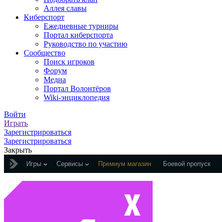
Аллея славы
Киберспорт
Ежедневные турниры
Портал киберспорта
Руководство по участию
Сообщество
Поиск игроков
Форум
Медиа
Портал Волонтёров
Wiki-энциклопедия
Войти
Играть
Зарегистрироваться
Зарегистрироваться
Закрыть
Игры
Сервисы
Премиум магазин
Боевой пропуск