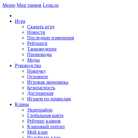
Меню
Мир танков
Lesta.ru
Игра
Скачать игру
Новости
Последние изменения
Рейтинги
Танковедение
Промокоды
Моды
Руководства
Новичку
Основное
Игровая экономика
Безопасность
Достижения
Играем по правилам
Кланы
Укрепрайон
Глобальная карта
Рейтинг кланов
Клановый портал
Мой клан
Подобрать клан