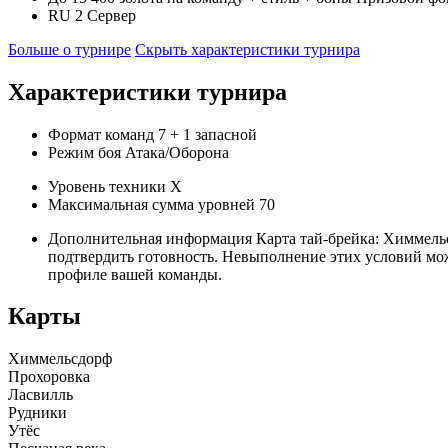
RU 2
Сервер
Больше о турнире
Скрыть характеристики турнира
Характеристики турнира
Формат команд
7
+ 1 запасной
Режим боя
Атака/Оборона
Уровень техники
X
Максимальная сумма уровней
70
Дополнительная информация
Карта тай-брейка: Химмельс
подтвердить готовность. Невыполнение этих условий мож
профиле вашей команды.
Карты
Химмельсдорф
Прохоровка
Ласвилль
Рудники
Утёс