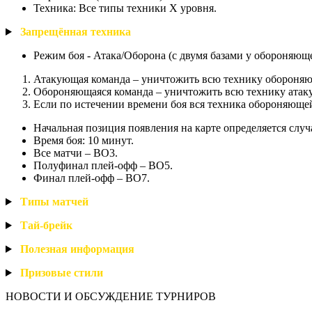
Техника: Все типы техники X уровня.
Запрещённая
техника
Режим боя - Атака/Оборона (с двумя базами у обороняющ
Атакующая команда – уничтожить всю технику обороняющ
Обороняющаяся команда – уничтожить всю технику атаку
Если по истечении времени боя вся техника обороняющейс
Начальная позиция появления на карте определяется слу
Время боя: 10 минут.
Все матчи – BO3.
Полуфинал плей-офф – BO5.
Финал плей-офф – BO7.
Типы
матчей
Тай
-брейк
Полезная
информация
Призовые
стили
НОВОСТИ И ОБСУЖДЕНИЕ ТУРНИРОВ