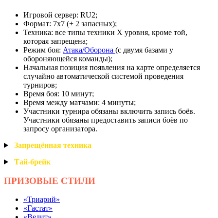
Игровой сервер: RU2;
Формат: 7х7 (+ 2 запасных);
Техника: все типы техники X уровня, кроме той,
которая запрещена;
Режим боя:
Атака/Оборона
(с двумя базами у
обороняющейся команды);
Начальная позиция появления на карте определяется
случайно автоматической системой проведения
турниров;
Время боя: 10 минут;
Время между матчами: 4 минуты;
Участники турнира обязаны включить запись боёв.
Участники обязаны предоставить записи боёв по
запросу организатора.
Запрещённая
техника
Тай
-брейк
ПРИЗОВЫЕ
СТИЛИ
«Триарий»
«Гастат»
«Велит»