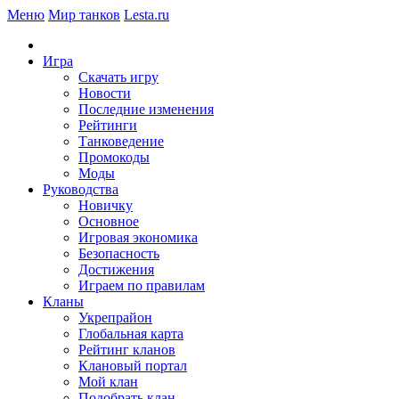
Меню
Мир танков
Lesta.ru
Игра
Скачать игру
Новости
Последние изменения
Рейтинги
Танковедение
Промокоды
Моды
Руководства
Новичку
Основное
Игровая экономика
Безопасность
Достижения
Играем по правилам
Кланы
Укрепрайон
Глобальная карта
Рейтинг кланов
Клановый портал
Мой клан
Подобрать клан