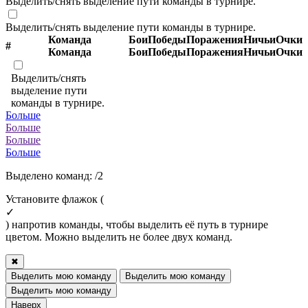
Выделить/снять выделение пути команды в турнире.
Выделить/снять выделение пути команды в турнире.
Команда
Бои
Победы
Поражения
Ничьи
Очки
#
Команда
Бои
Победы
Поражения
Ничьи
Очки
Выделить/снять
выделение пути
команды в турнире.
Больше
Больше
Больше
Больше
Выделено команд:
/2
Установите флажок (
✓
) напротив команды, чтобы выделить её путь в турнире
цветом. Можно выделить не более двух команд.
✖
Выделить мою команду
Выделить мою команду
Выделить мою команду
Наверх