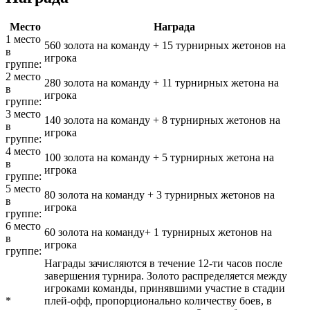
Место
Награда
1 место
560 золота на команду + 15 турнирных жетонов на
в
игрока
группе:
2 место
280 золота на команду + 11 турнирных жетона на
в
игрока
группе:
3 место
140 золота на команду + 8 турнирных жетонов на
в
игрока
группе:
4 место
100 золота на команду + 5 турнирных жетона на
в
игрока
группе:
5 место
80 золота на команду + 3 турнирных жетонов на
в
игрока
группе:
6 место
60 золота на команду+ 1 турнирных жетонов на
в
игрока
группе:
Награды зачисляются в течение 12-ти часов после
завершения турнира. Золото распределяется между
игроками команды, принявшими участие в стадии
*
плей-офф, пропорционально количеству боев, в