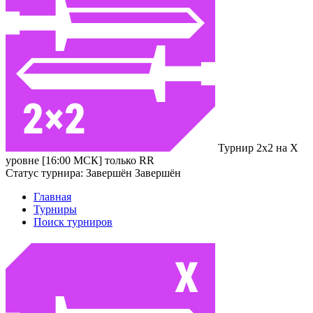
Турнир 2x2 на X
уровне [16:00 МСК] только RR
Статус турнира:
Завершён
Завершён
Главная
Турниры
Поиск турниров