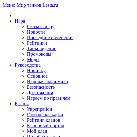
Меню
Мир танков
Lesta.ru
Игра
Скачать игру
Новости
Последние изменения
Рейтинги
Танковедение
Промокоды
Моды
Руководства
Новичку
Основное
Игровая экономика
Безопасность
Достижения
Играем по правилам
Кланы
Укрепрайон
Глобальная карта
Рейтинг кланов
Клановый портал
Мой клан
Подобрать клан