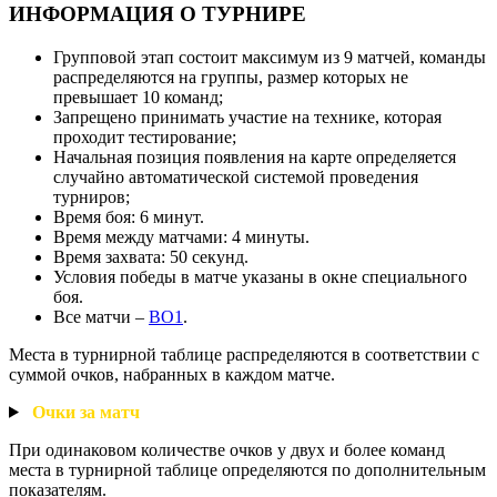
ИНФОРМАЦИЯ О ТУРНИРЕ
Групповой этап состоит максимум из 9 матчей, команды
распределяются на группы, размер которых не
превышает 10 команд;
Запрещено принимать участие на технике, которая
проходит тестирование;
Начальная позиция появления на карте определяется
случайно автоматической системой проведения
турниров;
Время боя: 6 минут.
Время между матчами: 4 минуты.
Время захвата: 50 секунд.
Условия победы в матче указаны в окне специального
боя.
Все матчи –
BO1
.
Места в турнирной таблице распределяются в соответствии с
суммой очков, набранных в каждом матче.
Очки
за
матч
При одинаковом количестве очков у двух и более команд
места в турнирной таблице определяются по дополнительным
показателям.