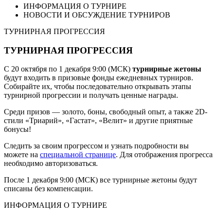
ИНФОРМАЦИЯ О ТУРНИРЕ
НОВОСТИ И ОБСУЖДЕНИЕ ТУРНИРОВ
ТУРНИРНАЯ ПРОГРЕССИЯ
ТУРНИРНАЯ ПРОГРЕССИЯ
С 20 октября по 1 декабря 9:00 (МСК)
турнирные жетоны
будут входить в призовые фонды ежедневных турниров.
Собирайте их, чтобы последовательно открывать этапы
турнирной прогрессии и получать ценные награды.
Среди призов — золото, боны, свободный опыт, а также 2D-
стили «Триарий», «Гастат», «Велит» и другие приятные
бонусы!
Следить за своим прогрессом и узнать подробности вы
можете на
специальной странице
. Для отображения прогресса
необходимо авторизоваться.
После 1 декабря 9:00 (МСК) все турнирные жетоны будут
списаны без компенсации.
ИНФОРМАЦИЯ О ТУРНИРЕ