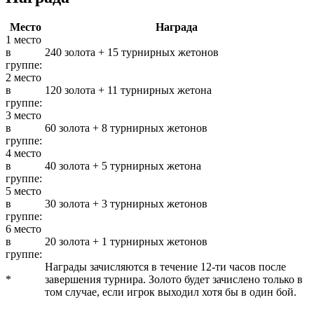
Место
Награда
1 место
в
240 золота + 15 турнирных жетонов
группе:
2 место
в
120 золота + 11 турнирных жетона
группе:
3 место
в
60 золота + 8 турнирных жетонов
группе:
4 место
в
40 золота + 5 турнирных жетона
группе:
5 место
в
30 золота + 3 турнирных жетонов
группе:
6 место
в
20 золота + 1 турнирных жетонов
группе:
Награды зачисляются в течение 12-ти часов после
*
завершения турнира. Золото будет зачислено только в
том случае, если игрок выходил хотя бы в один бой.