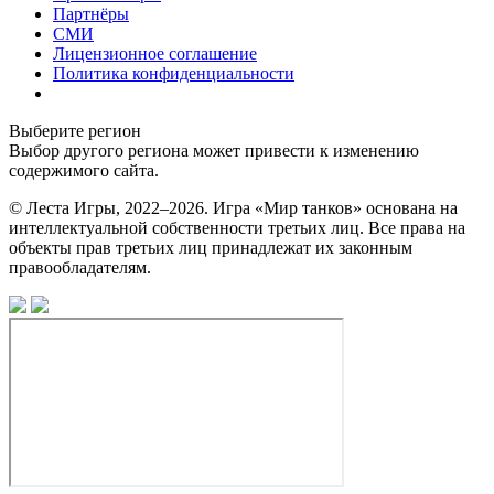
Партнёры
СМИ
Лицензионное соглашение
Политика конфиденциальности
Выберите регион
Выбор другого региона может привести к изменению
содержимого сайта.
© Леста Игры, 2022–2026. Игра «Мир танков» основана на
интеллектуальной собственности третьих лиц. Все права на
объекты прав третьих лиц принадлежат их законным
правообладателям.