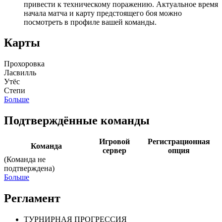
привести к техническому поражению. Актуальное время
начала матча и карту предстоящего боя можно
посмотреть в профиле вашей команды.
Карты
Прохоровка
Ласвилль
Утёс
Степи
Больше
Подтверждённые команды
Игровой
Регистрационная
Команда
сервер
опция
(Команда не
подтверждена)
Больше
Регламент
ТУРНИРНАЯ ПРОГРЕССИЯ