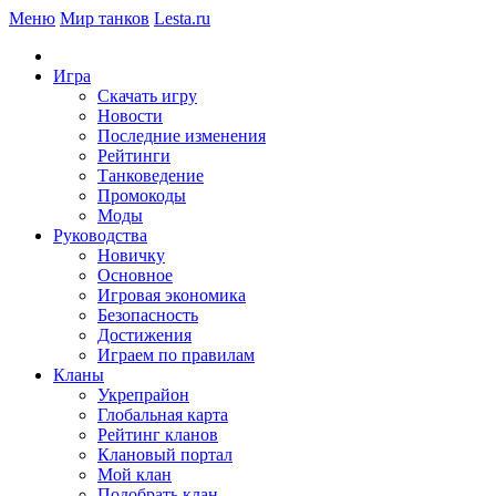
Меню
Мир танков
Lesta.ru
Игра
Скачать игру
Новости
Последние изменения
Рейтинги
Танковедение
Промокоды
Моды
Руководства
Новичку
Основное
Игровая экономика
Безопасность
Достижения
Играем по правилам
Кланы
Укрепрайон
Глобальная карта
Рейтинг кланов
Клановый портал
Мой клан
Подобрать клан