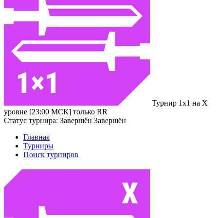
Турнир 1x1 на X
уровне [23:00 МСК] только RR
Статус турнира:
Завершён
Завершён
Главная
Турниры
Поиск турниров