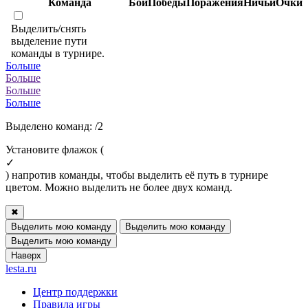
Команда
Бои
Победы
Поражения
Ничьи
Очки
Выделить/снять
выделение пути
команды в турнире.
Больше
Больше
Больше
Больше
Выделено команд:
/2
Установите флажок (
✓
) напротив команды, чтобы выделить её путь в турнире
цветом. Можно выделить не более двух команд.
✖
Выделить мою команду
Выделить мою команду
Выделить мою команду
Наверх
lesta.ru
Центр поддержки
Правила игры