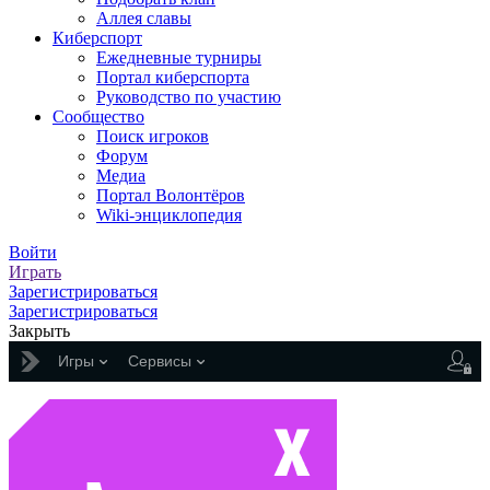
Аллея славы
Киберспорт
Ежедневные турниры
Портал киберспорта
Руководство по участию
Сообщество
Поиск игроков
Форум
Медиа
Портал Волонтёров
Wiki-энциклопедия
Войти
Играть
Зарегистрироваться
Зарегистрироваться
Закрыть
Игры
Сервисы