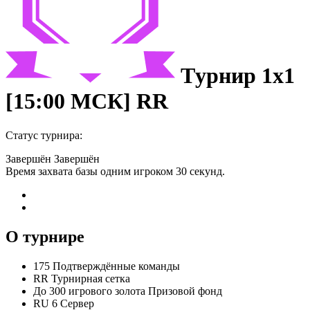
Tурнир 1x1
[15:00 МСК] RR
Статус турнира:
Завершён
Завершён
Время захвата базы одним игроком 30 секунд.
О турнире
175
Подтверждённые команды
RR
Турнирная сетка
До 300 игрового золота
Призовой фонд
RU 6
Сервер