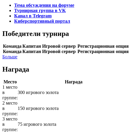
Тема обсуждения на форуме
Турнирная группа в VK
Канал в Telegram
Киберспортивный портал
Победители турнира
Команда
Капитан
Игровой сервер
Регистрационная опция
Команда
Капитан
Игровой сервер
Регистрационная опция
Больше
Награда
Место
Награда
1 место
в
300 игрового золота
группе:
2 место
в
150 игрового золота
группе:
3 место
в
75 игрового золота
группе: