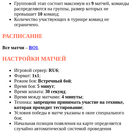
Групповой этап состоит максимум из
9
матчей, команды
распределяются на группы, размер которых не
превышает
10
команд;
Количество участвующих в турнире команд не
ограничено.
РАСПИСАНИЕ
Все матчи
–
BO1
.
НАСТРОЙКИ
МАТЧЕЙ
Игровой сервер:
RU6
;
Формат:
1x1
;
Режим боя:
Встречный бой
;
Время боя:
5
минут
;
Время захвата:
30 секунд
;
Время между матчами:
4 минуты
;
Техника:
запрещено принимать участие на технике,
которая проходит тестирование
;
Условия победы в матче указаны в окне специального
боя;
Начальная позиция появления на карте определяется
случайно автоматической системой проведения