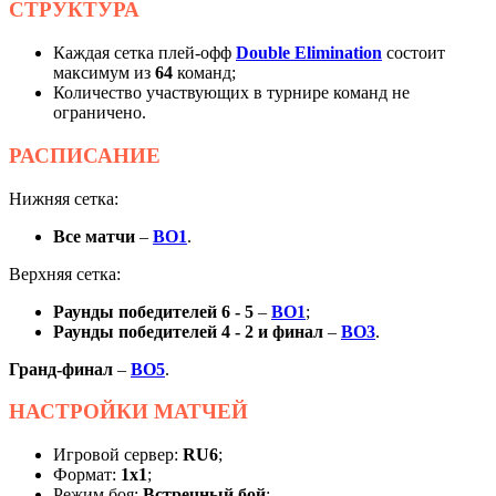
СТРУКТУРА
Каждая сетка плей-офф
Double Elimination
состоит
максимум из
64
команд;
Количество участвующих в турнире команд не
ограничено.
РАСПИСАНИЕ
Нижняя сетка:
Все матчи
–
BO1
.
Верхняя сетка:
Раунды победителей 6 - 5
–
BO1
;
Раунды победителей 4 - 2 и финал
–
BO3
.
Гранд-финал
–
BO5
.
НАСТРОЙКИ
МАТЧЕЙ
Игровой сервер:
RU6
;
Формат:
1x1
;
Режим боя:
Встречный бой
;