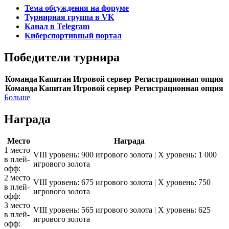
Тема обсуждения на форуме
Турнирная группа в VK
Канал в Telegram
Киберспортивный портал
Победители турнира
Команда
Капитан
Игровой сервер
Регистрационная опция
Команда
Капитан
Игровой сервер
Регистрационная опция
Больше
Награда
Место
Награда
1 место
VIII уровень: 900 игрового золота | X уровень: 1 000
в плей-
игрового золота
офф:
2 место
VIII уровень: 675 игрового золота | X уровень: 750
в плей-
игрового золота
офф:
3 место
VIII уровень: 565 игрового золота | X уровень: 625
в плей-
игрового золота
офф: