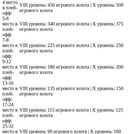
4 место
VIII уровень: 450 игрового золота | X уровень: 500
в плей-
игрового золота
офф:
5-6
место в
VIII уровень: 340 игрового золота | X уровень: 375
плей-
игрового золота
офф:
7-8
место в
VIII уровень: 225 игрового золота | X уровень: 250
плей-
игрового золота
офф:
9-12
место в
VIII уровень: 180 игрового золота | X уровень: 200
плей-
игрового золота
офф:
13-16
место в
VIII уровень: 135 игрового золота | X уровень: 150
плей-
игрового золота
офф:
17-24
место в
VIII уровень: 115 игрового золота | X уровень: 125
плей-
игрового золота
офф:
25-32
место в
VIII уровень: 90 игрового золота | X уровень: 100