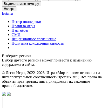
Выделить мою команду
Наверх
lesta.ru
Центр поддержки
Правила игры
Партнёры
СМИ
Лицензионное соглашение
Политика конфиденциальности
Выберите регион
Выбор другого региона может привести к изменению
содержимого сайта.
© Леста Игры, 2022–2026. Игра «Мир танков» основана на
интеллектуальной собственности третьих лиц. Все права на
объекты прав третьих лиц принадлежат их законным
правообладателям.