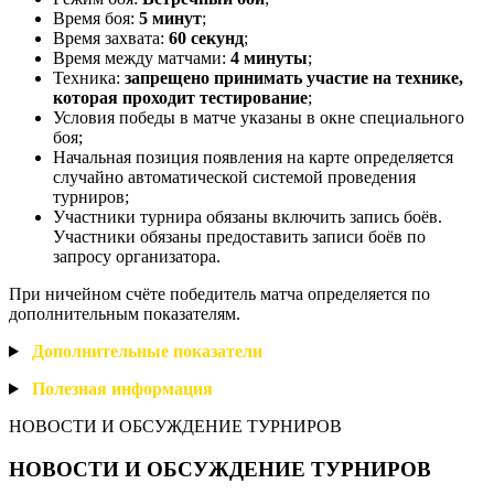
Время боя:
5
минут
;
Время захвата:
6
0 секунд
;
Время между матчами:
4 минуты
;
Техника:
запрещено принимать участие на технике,
которая проходит тестирование
;
Условия победы в матче указаны в окне специального
боя;
Начальная позиция появления на карте определяется
случайно автоматической системой проведения
турниров;
Участники турнира обязаны включить запись боёв.
Участники обязаны предоставить записи боёв по
запросу организатора.
При ничейном счёте победитель матча определяется по
дополнительным показателям.
Дополнительные
показатели
Полезная
информация
НОВОСТИ И ОБСУЖДЕНИЕ ТУРНИРОВ
НОВОСТИ И ОБСУЖДЕНИЕ ТУРНИРОВ