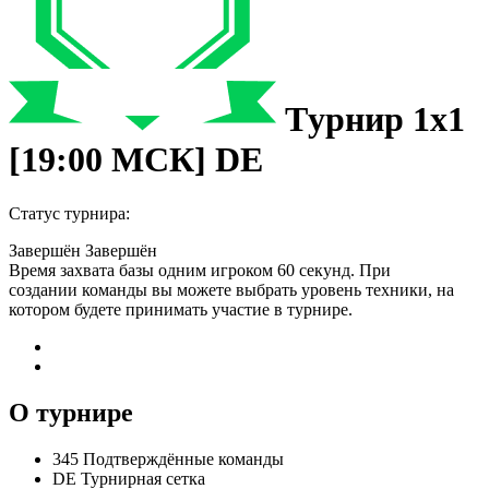
Tурнир 1x1
[19:00 МСК] DE
Статус турнира:
Завершён
Завершён
Время захвата базы одним игроком 60 секунд. При
создании команды вы можете выбрать уровень техники, на
котором будете принимать участие в турнире.
О турнире
345
Подтверждённые команды
DE
Турнирная сетка