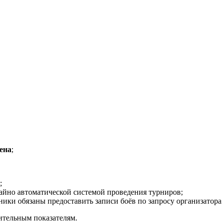
ена
;
;
чайно автоматической системой проведения турниров;
ики обязаны предоставить записи боёв по запросу организатора
ительным показателям.