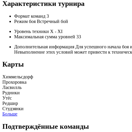
Характеристики турнира
Формат команд
3
Режим боя
Встречный бой
Уровень техники
X - XI
Максимальная сумма уровней
33
Дополнительная информация
Для успешного начала боя и
Невыполнение этих условий может привести к техническ
Карты
Химмельсдорф
Прохоровка
Ласвилль
Рудники
Утёс
Редшир
Студзянки
Больше
Подтверждённые команды