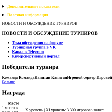
Дополнительные
показатели
Полезная
информация
НОВОСТИ И ОБСУЖДЕНИЕ ТУРНИРОВ
НОВОСТИ И ОБСУЖДЕНИЕ ТУРНИРОВ
Тема обсуждения на форуме
Турнирная группа в VK
Канал в Telegram
Киберспортивный портал
Победители турнира
Команда
Команда
Капитан
Капитан
Игровой сервер
Игровой
Больше
Награда
Место
1 место в
X уровень | XI уровень: 3 300 игрового золота