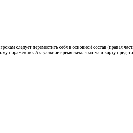
грокам следует переместить себя в основной состав (правая част
ому поражению. Актуальное время начала матча и карту предст