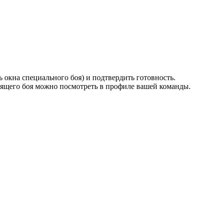
ь окна специального боя) и подтвердить готовность.
оящего боя можно посмотреть в профиле вашей команды.