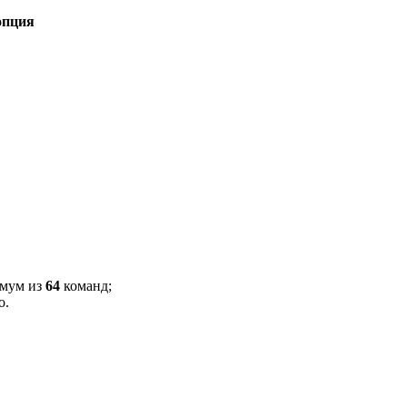
опция
имум из
64
команд;
о.