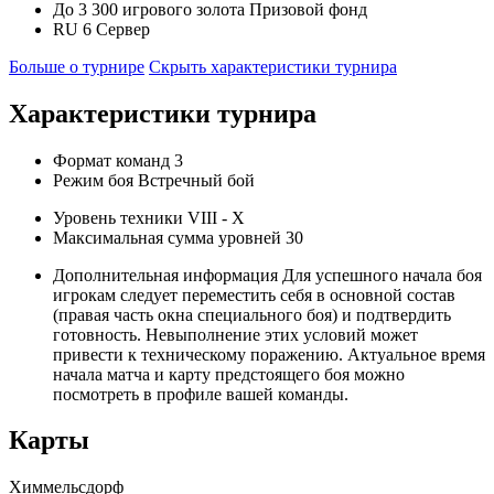
До 3 300 игрового золота
Призовой фонд
RU 6
Сервер
Больше о турнире
Скрыть характеристики турнира
Характеристики турнира
Формат команд
3
Режим боя
Встречный бой
Уровень техники
VIII - X
Максимальная сумма уровней
30
Дополнительная информация
Для успешного начала боя
игрокам следует переместить себя в основной состав
(правая часть окна специального боя) и подтвердить
готовность. Невыполнение этих условий может
привести к техническому поражению. Актуальное время
начала матча и карту предстоящего боя можно
посмотреть в профиле вашей команды.
Карты
Химмельсдорф