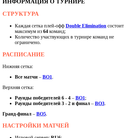
ИНФОРМАЦИЯ О ТУРНИРЕ
СТРУКТУРА
Каждая сетка плей-офф
Double Elimination
состоит
максимум из
64
команд;
Количество участвующих в турнире команд не
ограничено.
РАСПИСАНИЕ
Нижняя сетка:
Все матчи
–
BO1
.
Верхняя сетка:
Раунды победителей 6 - 4
–
BO1
;
Раунды победителей 3 - 2 и финал
–
BO3
.
Гранд-финал
–
BO5
.
НАСТРОЙКИ
МАТЧЕЙ
Игровой сервер:
RU6
;