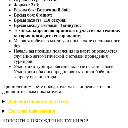
Формат:
3x3
;
Режим боя:
Встречный бой
;
Время боя:
6 минут
;
Время захвата:
1
1
0 секунд
;
Время между матчами:
4 минуты
;
Техника:
запрещено принимать участие на технике,
которая проходит тестирование
;
Условия победы в матче указаны в окне специального
боя;
Начальная позиция появления на карте определяется
случайно автоматической системой проведения
турниров;
Участники турнира обязаны включить запись боёв.
Участники обязаны предоставить записи боёв по
запросу организатора.
При ничейном счёте победитель матча определяется по
дополнительным показателям.
Дополнительные
показатели
Полезная
информация
НОВОСТИ И ОБСУЖДЕНИЕ ТУРНИРОВ