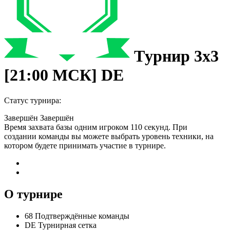
Tурнир 3x3
[21:00 МСК] DE
Статус турнира:
Завершён
Завершён
Время захвата базы одним игроком 110 секунд. При
создании команды вы можете выбрать уровень техники, на
котором будете принимать участие в турнире.
О турнире
68
Подтверждённые команды
DE
Турнирная сетка