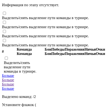
Информация по этапу отсутствует.
Выделить/снять выделение пути команды в турнире.
Выделить/снять выделение пути команды в турнире.
Выделить/снять выделение пути команды в турнире.
Выделить/снять выделение пути команды в турнире.
Команда
Бои
Победы
Поражения
Ничьи
Очки
#
Команда
Бои
Победы
Поражения
Ничьи
Очки
Выделить/снять
выделение пути
команды в турнире.
Больше
Больше
Больше
Больше
Выделено команд:
/2
Установите флажок (