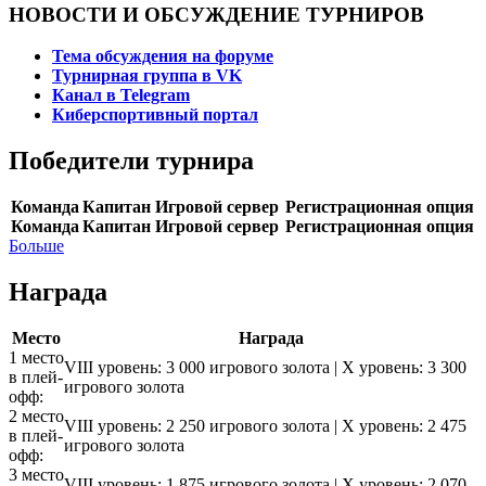
НОВОСТИ И ОБСУЖДЕНИЕ ТУРНИРОВ
Тема обсуждения на форуме
Турнирная группа в VK
Канал в Telegram
Киберспортивный портал
Победители турнира
Команда
Капитан
Игровой сервер
Регистрационная опция
Команда
Капитан
Игровой сервер
Регистрационная опция
Больше
Награда
Место
Награда
1 место
VIII уровень: 3 000 игрового золота | X уровень: 3 300
в плей-
игрового золота
офф:
2 место
VIII уровень: 2 250 игрового золота | X уровень: 2 475
в плей-
игрового золота
офф:
3 место
VIII уровень: 1 875 игрового золота | X уровень: 2 070