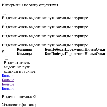
Информация по этапу отсутствует.
Выделить/снять выделение пути команды в турнире.
Выделить/снять выделение пути команды в турнире.
Выделить/снять выделение пути команды в турнире.
Выделить/снять выделение пути команды в турнире.
Команда
Бои
Победы
Поражения
Ничьи
Очки
#
Команда
Бои
Победы
Поражения
Ничьи
Очки
Выделить/снять
выделение пути
команды в турнире.
Больше
Больше
Больше
Больше
Выделено команд:
/2
Установите флажок (