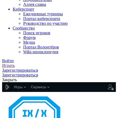
Аллея славы
Киберспорт
Ежедневные турниры
Портал киберспорта
Руководство по участию
Сообщество
Поиск игроков
Форум
Медиа
Портал Волонтёров
Wiki-энциклопедия
Войти
Играть
Зарегистрироваться
Зарегистрироваться
Закрыть
Игры
Сервисы