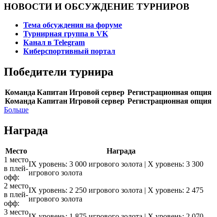
НОВОСТИ И ОБСУЖДЕНИЕ ТУРНИРОВ
Тема обсуждения на форуме
Турнирная группа в VK
Канал в Telegram
Киберспортивный портал
Победители турнира
Команда
Капитан
Игровой сервер
Регистрационная опция
Команда
Капитан
Игровой сервер
Регистрационная опция
Больше
Награда
Место
Награда
1 место
IX уровень: 3 000 игрового золота | X уровень: 3 300
в плей-
игрового золота
офф:
2 место
IX уровень: 2 250 игрового золота | X уровень: 2 475
в плей-
игрового золота
офф:
3 место
IX уровень: 1 875 игрового золота | X уровень: 2 070