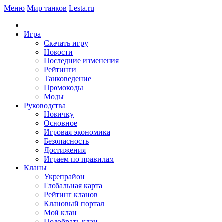
Меню
Мир танков
Lesta.ru
Игра
Скачать игру
Новости
Последние изменения
Рейтинги
Танковедение
Промокоды
Моды
Руководства
Новичку
Основное
Игровая экономика
Безопасность
Достижения
Играем по правилам
Кланы
Укрепрайон
Глобальная карта
Рейтинг кланов
Клановый портал
Мой клан
Подобрать клан