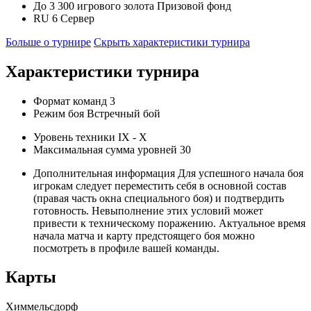
До 3 300 игрового золота
Призовой фонд
RU 6
Сервер
Больше о турнире
Скрыть характеристики турнира
Характеристики турнира
Формат команд
3
Режим боя
Встречный бой
Уровень техники
IX - X
Максимальная сумма уровней
30
Дополнительная информация
Для успешного начала боя
игрокам следует переместить себя в основной состав
(правая часть окна специального боя) и подтвердить
готовность. Невыполнение этих условий может
привести к техническому поражению. Актуальное время
начала матча и карту предстоящего боя можно
посмотреть в профиле вашей команды.
Карты
Химмельсдорф