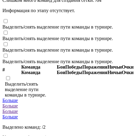
Слишком много команд для создания сетки:
/
64
Информация по этапу отсутствует.
Выделить/снять выделение пути команды в турнире.
Выделить/снять выделение пути команды в турнире.
Выделить/снять выделение пути команды в турнире.
Выделить/снять выделение пути команды в турнире.
Команда
Бои
Победы
Поражения
Ничьи
Очки
#
Команда
Бои
Победы
Поражения
Ничьи
Очки
Выделить/снять
выделение пути
команды в турнире.
Больше
Больше
Больше
Больше
Выделено команд:
/2