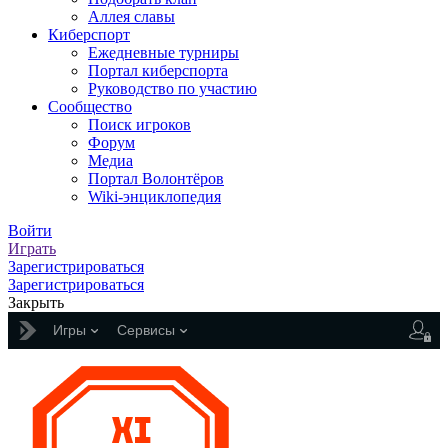
Аллея славы
Киберспорт
Ежедневные турниры
Портал киберспорта
Руководство по участию
Сообщество
Поиск игроков
Форум
Медиа
Портал Волонтёров
Wiki-энциклопедия
Войти
Играть
Зарегистрироваться
Зарегистрироваться
Закрыть
Игры
Сервисы