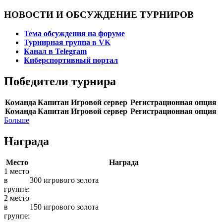
НОВОСТИ И ОБСУЖДЕНИЕ ТУРНИРОВ
Тема обсуждения на форуме
Турнирная группа в VK
Канал в Telegram
Киберспортивный портал
Победители турнира
Команда
Капитан
Игровой сервер
Регистрационная опция
Команда
Капитан
Игровой сервер
Регистрационная опция
Больше
Награда
Место
Награда
1 место
в
300 игрового золота
группе:
2 место
в
150 игрового золота
группе: