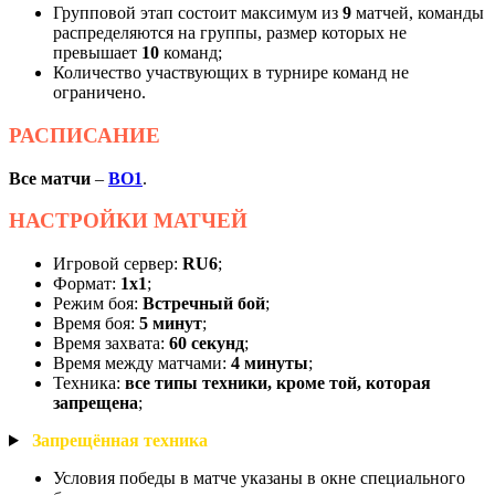
Групповой этап состоит максимум из
9
матчей, команды
распределяются на группы, размер которых не
превышает
10
команд;
Количество участвующих в турнире команд не
ограничено.
РАСПИСАНИЕ
Все матчи
–
BO1
.
НАСТРОЙКИ
МАТЧЕЙ
Игровой сервер:
RU6
;
Формат:
1x1
;
Режим боя:
Встречный бой
;
Время боя:
5
минут
;
Время захвата:
6
0 секунд
;
Время между матчами:
4 минуты
;
Техника:
все типы техники, кроме той, которая
запрещена
;
Запрещённая
техника
Условия победы в матче указаны в окне специального