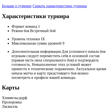
Больше о турнире
Скрыть характеристики турнира
Характеристики турнира
Формат команд
1
Режим боя
Встречный бой
Уровень техники
IX
Максимальная сумма уровней
9
Дополнительная информация
Для успешного начала боя
игрокам следует переместить себя в основной состав
(правая часть окна специального боя) и подтвердить
готовность. Невыполнение этих условий может
привести к техническому поражению. Актуальное время
начала матча и карту предстоящего боя можно
посмотреть в профиле вашей команды.
Карты
Химмельсдорф
Прохоровка
Ласвилль