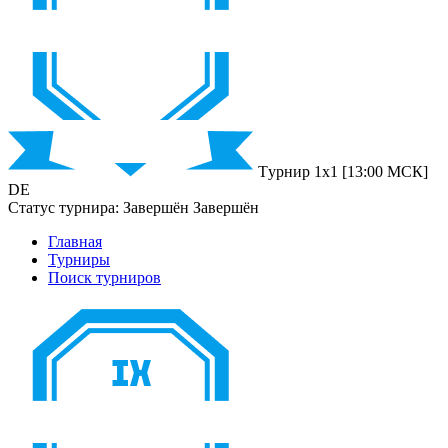
Tурнир 1x1 [13:00 МСК]
DE
Статус турнира:
Завершён
Завершён
Главная
Турниры
Поиск турниров