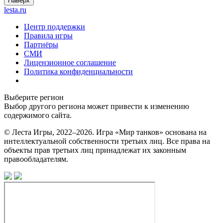
Наверх
lesta.ru
Центр поддержки
Правила игры
Партнёры
СМИ
Лицензионное соглашение
Политика конфиденциальности
Выберите регион
Выбор другого региона может привести к изменению
содержимого сайта.
© Леста Игры, 2022–2026. Игра «Мир танков» основана на
интеллектуальной собственности третьих лиц. Все права на
объекты прав третьих лиц принадлежат их законным
правообладателям.