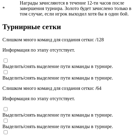
Награды зачисляются в течение 12-ти часов после
*
завершения турнира. Золото будет зачислено только в
том случае, если игрок выходил хотя бы в один бой.
Турнирные сетки
Слишком много команд для создания сетки:
/
128
Информация по этапу отсутствует.
Выделить/снять выделение пути команды в турнире.
Выделить/снять выделение пути команды в турнире.
Слишком много команд для создания сетки:
/
64
Информация по этапу отсутствует.
Выделить/снять выделение пути команды в турнире.
Выделить/снять выделение пути команды в турнире.