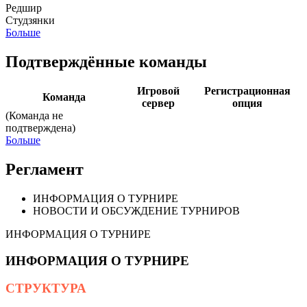
Редшир
Студзянки
Больше
Подтверждённые команды
Игровой
Регистрационная
Команда
сервер
опция
(Команда не
подтверждена)
Больше
Регламент
ИНФОРМАЦИЯ О ТУРНИРЕ
НОВОСТИ И ОБСУЖДЕНИЕ ТУРНИРОВ
ИНФОРМАЦИЯ О ТУРНИРЕ
ИНФОРМАЦИЯ О ТУРНИРЕ
СТРУКТУРА