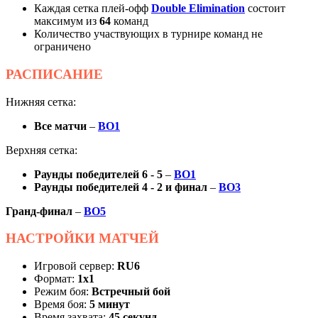
Каждая сетка плей-офф
Double Elimination
состоит
максимум из
64
команд
Количество участвующих в турнире команд не
ограничено
РАСПИСАНИЕ
Нижняя сетка:
Все матчи
–
BO1
Верхняя сетка:
Раунды победителей 6 - 5
–
BO1
Раунды победителей 4 - 2 и финал
–
BO3
Гранд-финал
–
BO5
НАСТРОЙКИ
МАТЧЕЙ
Игровой сервер:
RU6
Формат:
1x1
Режим боя:
Встречный бой
Время боя:
5
минут
Время захвата:
45
секунд