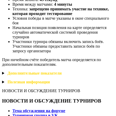
Время между матчами:
4 минуты
Техника:
запрещено принимать участие на технике,
которая проходит тестирование
Условия победы в матче указаны в окне специального
боя
Начальная позиция появления на карте определяется
случайно автоматической системой проведения
турниров
Участники турнира обязаны включить запись боёв.
Участники обязаны предоставить записи боёв по
запросу организатора
При ничейном счёте победитель матча определяется по
дополнительным показателям.
Дополнительные
показатели
Полезная
информация
НОВОСТИ И ОБСУЖДЕНИЕ ТУРНИРОВ
НОВОСТИ И ОБСУЖДЕНИЕ ТУРНИРОВ
Тема обсуждения на форуме
Турнирная группа в VK