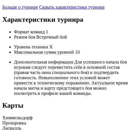
Больше о турнире
Скрыть характеристики турнира
Характеристики турнира
Формат команд
1
Режим боя
Встречный бой
Уровень техники
X
Максимальная сумма уровней
10
Дополнительная информация
Для успешного начала боя
игрокам следует переместить себя в основной состав
(правая часть окна специального боя) и подтвердить
готовность. Невыполнение этих условий может
привести к техническому поражению. Актуальное время
начала матча и карту предстоящего боя можно
посмотреть в профиле вашей команды.
Карты
Химмельсдорф
Прохоровка
Ласвилль