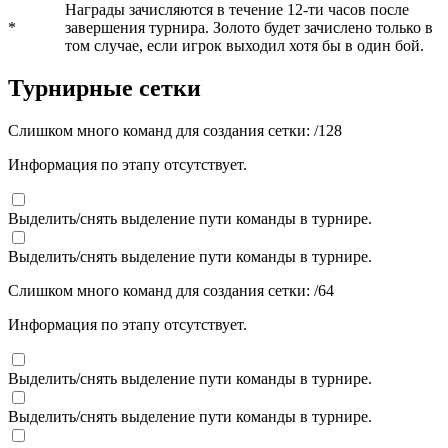
Награды зачисляются в течение 12-ти часов после
*
завершения турнира. Золото будет зачислено только в
том случае, если игрок выходил хотя бы в один бой.
Турнирные сетки
Слишком много команд для создания сетки:
/
128
Информация по этапу отсутствует.
Выделить/снять выделение пути команды в турнире.
Выделить/снять выделение пути команды в турнире.
Слишком много команд для создания сетки:
/
64
Информация по этапу отсутствует.
Выделить/снять выделение пути команды в турнире.
Выделить/снять выделение пути команды в турнире.