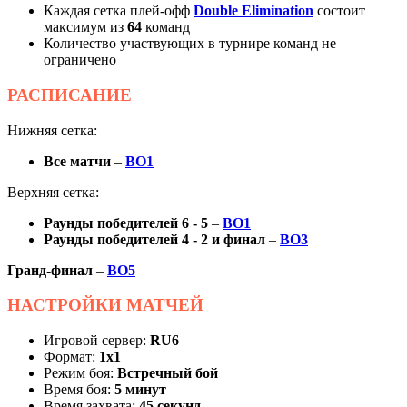
Каждая сетка плей-офф
Double Elimination
состоит
максимум из
64
команд
Количество участвующих в турнире команд не
ограничено
РАСПИСАНИЕ
Нижняя сетка:
Все матчи
–
BO1
Верхняя сетка:
Раунды победителей 6 - 5
–
BO1
Раунды победителей 4 - 2 и финал
–
BO3
Гранд-финал
–
BO5
НАСТРОЙКИ
МАТЧЕЙ
Игровой сервер:
RU6
Формат:
1x1
Режим боя:
Встречный бой
Время боя:
5
минут
Время захвата:
45
секунд