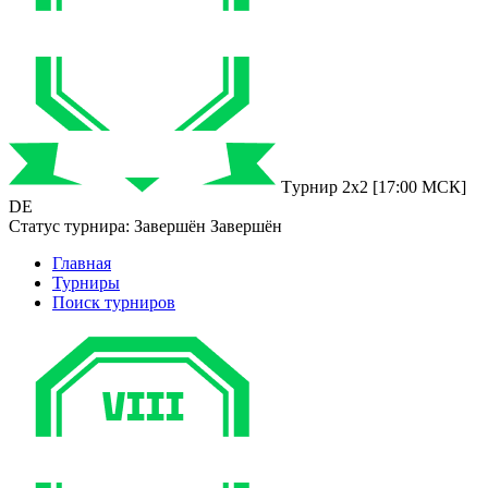
Tурнир 2x2 [17:00 МСК]
DE
Статус турнира:
Завершён
Завершён
Главная
Турниры
Поиск турниров