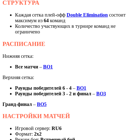
СТРУКТУРА
Каждая сетка плей-офф
Double Elimination
состоит
максимум из
64
команд
Количество участвующих в турнире команд не
ограничено
РАСПИСАНИЕ
Нижняя сетка:
Все матчи
–
BO1
Верхняя сетка:
Раунды победителей 6 - 4
–
BO1
Раунды победителей 3 - 2 и финал
–
BO3
Гранд-финал
–
BO5
НАСТРОЙКИ
МАТЧЕЙ
Игровой сервер:
RU6
Формат:
2
x
2
Режим боя:
Встречный бой