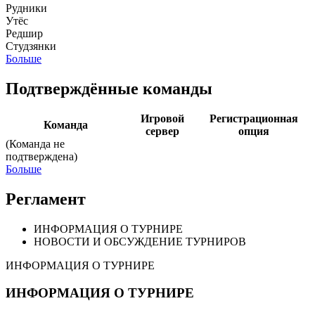
Рудники
Утёс
Редшир
Студзянки
Больше
Подтверждённые команды
Игровой
Регистрационная
Команда
сервер
опция
(Команда не
подтверждена)
Больше
Регламент
ИНФОРМАЦИЯ О ТУРНИРЕ
НОВОСТИ И ОБСУЖДЕНИЕ ТУРНИРОВ
ИНФОРМАЦИЯ О ТУРНИРЕ
ИНФОРМАЦИЯ О ТУРНИРЕ