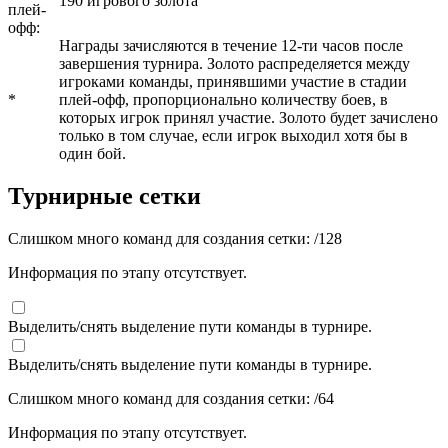
190 игрового золота
плей-
офф:
Награды зачисляются в течение 12-ти часов после
завершения турнира. Золото распределяется между
игроками команды, принявшими участие в стадии
*
плей-офф, пропорционально количеству боев, в
которых игрок принял участие. Золото будет зачислено
только в том случае, если игрок выходил хотя бы в
один бой.
Турнирные сетки
Слишком много команд для создания сетки:
/
128
Информация по этапу отсутствует.
Выделить/снять выделение пути команды в турнире.
Выделить/снять выделение пути команды в турнире.
Слишком много команд для создания сетки:
/
64
Информация по этапу отсутствует.