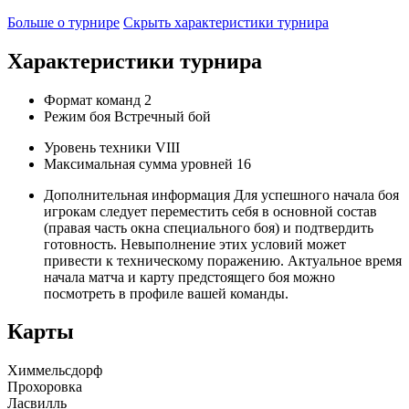
Больше о турнире
Скрыть характеристики турнира
Характеристики турнира
Формат команд
2
Режим боя
Встречный бой
Уровень техники
VIII
Максимальная сумма уровней
16
Дополнительная информация
Для успешного начала боя
игрокам следует переместить себя в основной состав
(правая часть окна специального боя) и подтвердить
готовность. Невыполнение этих условий может
привести к техническому поражению. Актуальное время
начала матча и карту предстоящего боя можно
посмотреть в профиле вашей команды.
Карты
Химмельсдорф
Прохоровка
Ласвилль