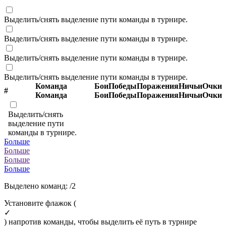
Выделить/снять выделение пути команды в турнире.
Выделить/снять выделение пути команды в турнире.
Выделить/снять выделение пути команды в турнире.
Выделить/снять выделение пути команды в турнире.
Команда
Бои
Победы
Поражения
Ничьи
Очки
#
Команда
Бои
Победы
Поражения
Ничьи
Очки
Выделить/снять
выделение пути
команды в турнире.
Больше
Больше
Больше
Больше
Выделено команд:
/2
Установите флажок (
✓
) напротив команды, чтобы выделить её путь в турнире