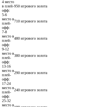
4 место
в плей-
950 игрового золота
офф:
5-6
место в
710 игрового золота
плей-
офф:
7-8
место в
480 игрового золота
плей-
офф:
9-12
место в
380 игрового золота
плей-
офф:
13-16
место в
290 игрового золота
плей-
офф:
17-24
место в
240 игрового золота
плей-
офф:
25-32
место в