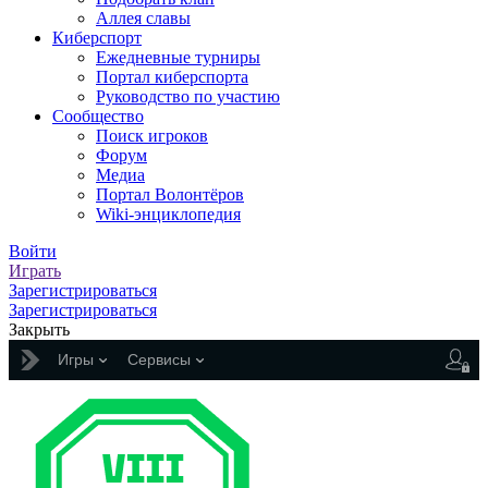
Аллея славы
Киберспорт
Ежедневные турниры
Портал киберспорта
Руководство по участию
Сообщество
Поиск игроков
Форум
Медиа
Портал Волонтёров
Wiki-энциклопедия
Войти
Играть
Зарегистрироваться
Зарегистрироваться
Закрыть
Игры
Сервисы