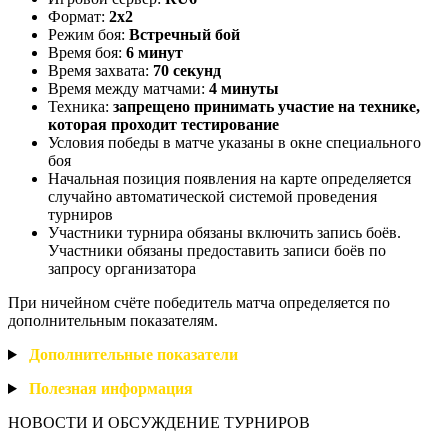
Формат:
2
x
2
Режим боя:
Встречный бой
Время боя:
6 минут
Время захвата:
7
0 секунд
Время между матчами:
4 минуты
Техника:
запрещено принимать участие на технике,
которая проходит тестирование
Условия победы в матче указаны в окне специального
боя
Начальная позиция появления на карте определяется
случайно автоматической системой проведения
турниров
Участники турнира обязаны включить запись боёв.
Участники обязаны предоставить записи боёв по
запросу организатора
При ничейном счёте победитель матча определяется по
дополнительным показателям.
Дополнительные
показатели
Полезная
информация
НОВОСТИ И ОБСУЖДЕНИЕ ТУРНИРОВ