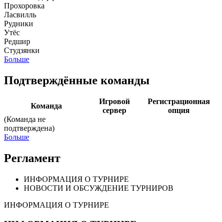
Прохоровка
Ласвилль
Рудники
Утёс
Редшир
Студзянки
Больше
Подтверждённые команды
Игровой
Регистрационная
Команда
сервер
опция
(Команда не
подтверждена)
Больше
Регламент
ИНФОРМАЦИЯ О ТУРНИРЕ
НОВОСТИ И ОБСУЖДЕНИЕ ТУРНИРОВ
ИНФОРМАЦИЯ О ТУРНИРЕ