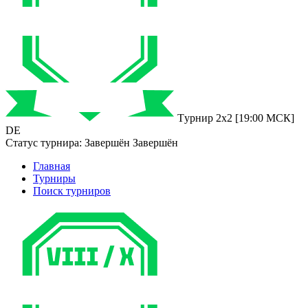
Tурнир 2x2 [19:00 МСК]
DE
Статус турнира:
Завершён
Завершён
Главная
Турниры
Поиск турниров