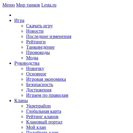
Меню
Мир танков
Lesta.ru
Игра
Скачать игру
Новости
Последние изменения
Рейтинги
Танковедение
Промокоды
Моды
Руководства
Новичку
Основное
Игровая экономика
Безопасность
Достижения
Играем по правилам
Кланы
Укрепрайон
Глобальная карта
Рейтинг кланов
Клановый портал
Мой клан
Подобрать клан