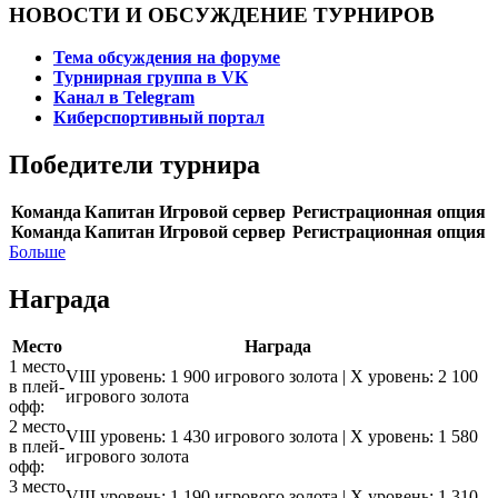
НОВОСТИ И ОБСУЖДЕНИЕ ТУРНИРОВ
Тема обсуждения на форуме
Турнирная группа в VK
Канал в Telegram
Киберспортивный портал
Победители турнира
Команда
Капитан
Игровой сервер
Регистрационная опция
Команда
Капитан
Игровой сервер
Регистрационная опция
Больше
Награда
Место
Награда
1 место
VIII уровень: 1 900 игрового золота | X уровень: 2 100
в плей-
игрового золота
офф:
2 место
VIII уровень: 1 430 игрового золота | X уровень: 1 580
в плей-
игрового золота
офф:
3 место
VIII уровень: 1 190 игрового золота | X уровень: 1 310