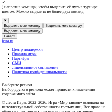
✓
) напротив команды, чтобы выделить её путь в турнире
цветом. Можно выделить не более двух команд.
✖
Выделить мою команду
Выделить мою команду
Выделить мою команду
Наверх
lesta.ru
Центр поддержки
Правила игры
Партнёры
СМИ
Лицензионное соглашение
Политика конфиденциальности
Выберите регион
Выбор другого региона может привести к изменению
содержимого сайта.
© Леста Игры, 2022–2026. Игра «Мир танков» основана на
интеллектуальной собственности третьих лиц. Все права на
объекты прав третьих лиц принадлежат их законным