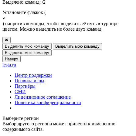
Выделено команд:
/2
Установите флажок (
✓
) напротив команды, чтобы выделить её путь в турнире
цветом. Можно выделить не более двух команд.
✖
Выделить мою команду
Выделить мою команду
Выделить мою команду
Наверх
lesta.ru
Центр поддержки
Правила игры
Партнёры
СМИ
Лицензионное соглашение
Политика конфиденциальности
Выберите регион
Выбор другого региона может привести к изменению
содержимого сайта.