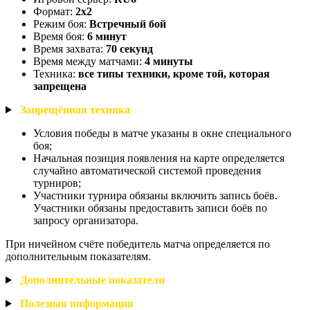
Формат:
2
x
2
Режим боя:
Встречный бой
Время боя:
6 минут
Время захвата:
7
0 секунд
Время между матчами:
4 минуты
Техника:
все типы техники, кроме той, которая
запрещена
Запрещённая
техника
Условия победы в матче указаны в окне специального
боя;
Начальная позиция появления на карте определяется
случайно автоматической системой проведения
турниров;
Участники турнира обязаны включить запись боёв.
Участники обязаны предоставить записи боёв по
запросу организатора.
При ничейном счёте победитель матча определяется по
дополнительным показателям.
Дополнительные
показатели
Полезная
информация