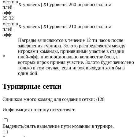
место в
X уровень | XI уровень: 260 игрового золота
плей-
офф:
25-32
место в
X уровень | XI уровень: 210 игрового золота
плей-
офф:
Награды зачисляются в течение 12-ти часов после
завершения турнира. Золото распределяется между
игроками команды, принявшими участие в стадии
*
плей-офф, пропорционально количеству боев, в
которых игрок принял участие. Золото будет зачислено
только в том случае, если игрок выходил хотя бы в
один бой.
Турнирные сетки
Слишком много команд для создания сетки:
/
128
Информация по этапу отсутствует.
Выделить/снять выделение пути команды в турнире.