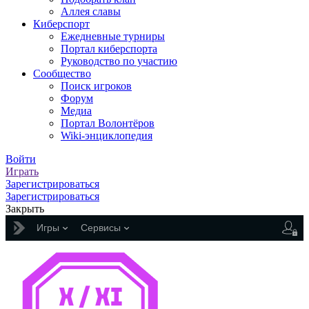
Аллея славы
Киберспорт
Ежедневные турниры
Портал киберспорта
Руководство по участию
Сообщество
Поиск игроков
Форум
Медиа
Портал Волонтёров
Wiki-энциклопедия
Войти
Играть
Зарегистрироваться
Зарегистрироваться
Закрыть
Игры
Сервисы