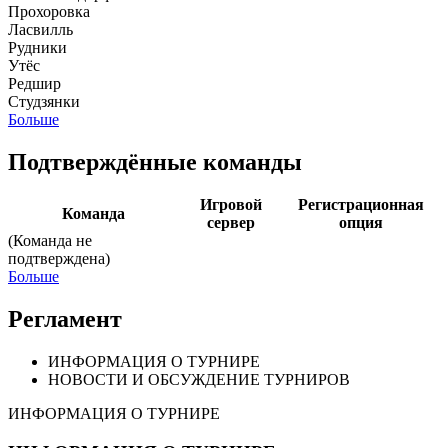
Прохоровка
Ласвилль
Рудники
Утёс
Редшир
Студзянки
Больше
Подтверждённые команды
Игровой
Регистрационная
Команда
сервер
опция
(Команда не
подтверждена)
Больше
Регламент
ИНФОРМАЦИЯ О ТУРНИРЕ
НОВОСТИ И ОБСУЖДЕНИЕ ТУРНИРОВ
ИНФОРМАЦИЯ О ТУРНИРЕ