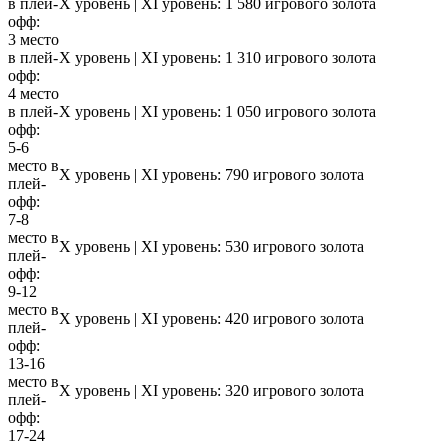
в плей-
X уровень | XI уровень: 1 580 игрового золота
офф:
3 место
в плей-
X уровень | XI уровень: 1 310 игрового золота
офф:
4 место
в плей-
X уровень | XI уровень: 1 050 игрового золота
офф:
5-6
место в
X уровень | XI уровень: 790 игрового золота
плей-
офф:
7-8
место в
X уровень | XI уровень: 530 игрового золота
плей-
офф:
9-12
место в
X уровень | XI уровень: 420 игрового золота
плей-
офф:
13-16
место в
X уровень | XI уровень: 320 игрового золота
плей-
офф:
17-24