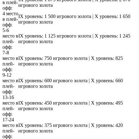
в плей-
игрового золота
офф:
4 место
IX уровень: 1 500 игрового золота | X уровень: 1 650
в плей-
игрового золота
офф:
5-6
место в
IX уровень: 1 125 игрового золота | X уровень: 1 245
плей-
игрового золота
офф:
7-8
место в
IX уровень: 750 игрового золота | X уровень: 825
плей-
игрового золота
офф:
9-12
место в
IX уровень: 600 игрового золота | X уровень: 660
плей-
игрового золота
офф:
13-16
место в
IX уровень: 450 игрового золота | X уровень: 495
плей-
игрового золота
офф:
17-24
место в
IX уровень: 375 игрового золота | X уровень: 420
плей-
игрового золота
офф: