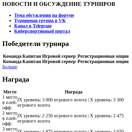
НОВОСТИ И ОБСУЖДЕНИЕ ТУРНИРОВ
Тема обсуждения на форуме
Турнирная группа в VK
Канал в Telegram
Киберспортивный портал
Победители турнира
Команда
Капитан
Игровой сервер
Регистрационная опция
Команда
Капитан
Игровой сервер
Регистрационная опция
Больше
Награда
Место
Награда
1 место
IX уровень: 3 000 игрового золота | X уровень: 3 300
в плей-
игрового золота
офф:
2 место
IX уровень: 2 250 игрового золота | X уровень: 2 475
в плей-
игрового золота
офф:
3 место
IX уровень: 1 875 игрового золота | X уровень: 2 070