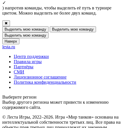
✓
) напротив команды, чтобы выделить её путь в турнире
цветом. Можно выделить не более двух команд.
✖
Выделить мою команду
Выделить мою команду
Выделить мою команду
Наверх
lesta.ru
Центр поддержки
Правила игры
Партнёры
СМИ
Лицензионное соглашение
Политика конфиденциальности
Выберите регион
Выбор другого региона может привести к изменению
содержимого сайта.
© Леста Игры, 2022–2026. Игра «Мир танков» основана на
интеллектуальной собственности третьих лиц. Все права на
объекты прав третьих лиц принадлежат их законным