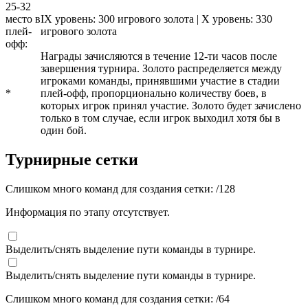
25-32
место в
IX уровень: 300 игрового золота | X уровень: 330
плей-
игрового золота
офф:
Награды зачисляются в течение 12-ти часов после
завершения турнира. Золото распределяется между
игроками команды, принявшими участие в стадии
*
плей-офф, пропорционально количеству боев, в
которых игрок принял участие. Золото будет зачислено
только в том случае, если игрок выходил хотя бы в
один бой.
Турнирные сетки
Слишком много команд для создания сетки:
/
128
Информация по этапу отсутствует.
Выделить/снять выделение пути команды в турнире.
Выделить/снять выделение пути команды в турнире.
Слишком много команд для создания сетки:
/
64