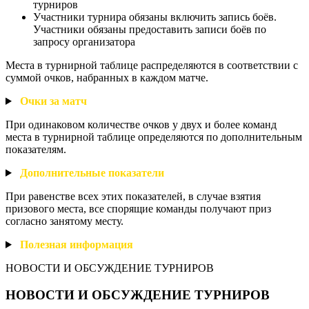
турниров
Участники турнира обязаны включить запись боёв.
Участники обязаны предоставить записи боёв по
запросу организатора
Места в турнирной таблице распределяются в соответствии с
суммой очков, набранных в каждом матче.
Очки
за
матч
При одинаковом количестве очков у двух и более команд
места в турнирной таблице определяются по дополнительным
показателям.
Дополнительные
показатели
При равенстве всех этих показателей, в случае взятия
призового места, все спорящие команды получают приз
согласно занятому месту.
Полезная
информация
НОВОСТИ И ОБСУЖДЕНИЕ ТУРНИРОВ
НОВОСТИ И ОБСУЖДЕНИЕ ТУРНИРОВ