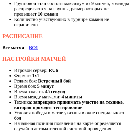
Групповой этап состоит максимум из
9
матчей, команды
распределяются на группы, размер которых не
превышает
10
команд
Количество участвующих в турнире команд не
ограничено
РАСПИСАНИЕ
Все матчи
–
BO1
НАСТРОЙКИ
МАТЧЕЙ
Игровой сервер:
RU6
Формат:
1x1
Режим боя:
Встречный бой
Время боя:
5
минут
Время захвата:
45
секунд
Время между матчами:
4 минуты
Техника:
запрещено принимать участие на технике,
которая проходит тестирование
Условия победы в матче указаны в окне специального
боя
Начальная позиция появления на карте определяется
случайно автоматической системой проведения