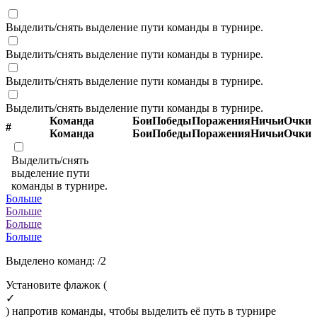
Выделить/снять выделение пути команды в турнире.
Выделить/снять выделение пути команды в турнире.
Выделить/снять выделение пути команды в турнире.
Выделить/снять выделение пути команды в турнире.
Команда
Бои
Победы
Поражения
Ничьи
Очки
#
Команда
Бои
Победы
Поражения
Ничьи
Очки
Выделить/снять
выделение пути
команды в турнире.
Больше
Больше
Больше
Больше
Выделено команд:
/2
Установите флажок (
✓
) напротив команды, чтобы выделить её путь в турнире