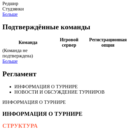
Редшир
Студзянки
Больше
Подтверждённые команды
Игровой
Регистрационная
Команда
сервер
опция
(Команда не
подтверждена)
Больше
Регламент
ИНФОРМАЦИЯ О ТУРНИРЕ
НОВОСТИ И ОБСУЖДЕНИЕ ТУРНИРОВ
ИНФОРМАЦИЯ О ТУРНИРЕ
ИНФОРМАЦИЯ О ТУРНИРЕ
СТРУКТУРА