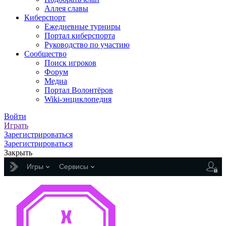
Аллея славы
Киберспорт
Ежедневные турниры
Портал киберспорта
Руководство по участию
Сообщество
Поиск игроков
Форум
Медиа
Портал Волонтёров
Wiki-энциклопедия
Войти
Играть
Зарегистрироваться
Зарегистрироваться
Закрыть
Игры
Сервисы