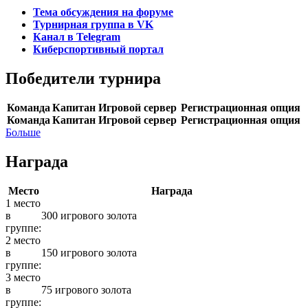
Тема обсуждения на форуме
Турнирная группа в VK
Канал в Telegram
Киберспортивный портал
Победители турнира
Команда
Капитан
Игровой сервер
Регистрационная опция
Команда
Капитан
Игровой сервер
Регистрационная опция
Больше
Награда
Место
Награда
1 место
в
300 игрового золота
группе:
2 место
в
150 игрового золота
группе:
3 место
в
75 игрового золота
группе: