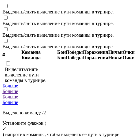
Выделить/снять выделение пути команды в турнире.
Выделить/снять выделение пути команды в турнире.
Выделить/снять выделение пути команды в турнире.
Выделить/снять выделение пути команды в турнире.
Команда
Бои
Победы
Поражения
Ничьи
Очки
#
Команда
Бои
Победы
Поражения
Ничьи
Очки
Выделить/снять
выделение пути
команды в турнире.
Больше
Больше
Больше
Больше
Выделено команд:
/2
Установите флажок (
✓
) напротив команды, чтобы выделить её путь в турнире