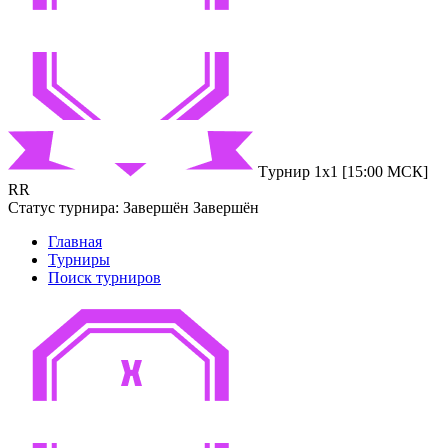
Tурнир 1x1 [15:00 МСК]
RR
Статус турнира:
Завершён
Завершён
Главная
Турниры
Поиск турниров