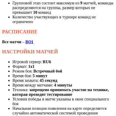
Групповой этап состоит максимум из
9
матчей, команды
распределяются на группы, размер которых не
превышает
10
команд
Количество участвующих в турнире команд не
ограничено
РАСПИСАНИЕ
Все матчи
–
BO1
НАСТРОЙКИ
МАТЧЕЙ
Игровой сервер:
RU6
Формат:
1x1
Режим боя:
Встречный бой
Время боя:
5
минут
Время захвата:
45
секунд
Время между матчами:
4 минуты
Техника:
запрещено принимать участие на технике,
которая проходит тестирование
Условия победы в матче указаны в окне специального
боя
Начальная позиция появления на карте определяется
случайно автоматической системой проведения