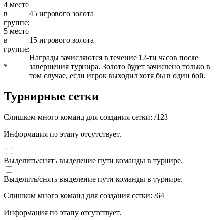
4 место
в
45 игрового золота
группе:
5 место
в
15 игрового золота
группе:
Награды зачисляются в течение 12-ти часов после
*
завершения турнира. Золото будет зачислено только в
том случае, если игрок выходил хотя бы в один бой.
Турнирные сетки
Слишком много команд для создания сетки:
/
128
Информация по этапу отсутствует.
Выделить/снять выделение пути команды в турнире.
Выделить/снять выделение пути команды в турнире.
Слишком много команд для создания сетки:
/
64
Информация по этапу отсутствует.