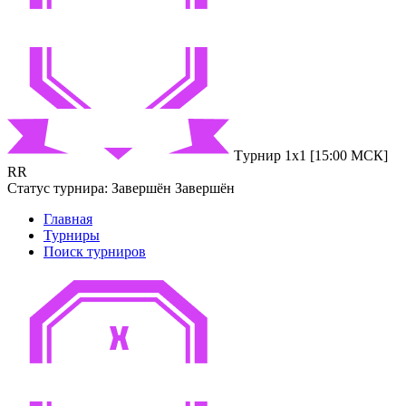
Tурнир 1x1 [15:00 МСК]
RR
Статус турнира:
Завершён
Завершён
Главная
Турниры
Поиск турниров