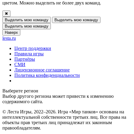
цветом. Можно выделить не более двух команд.
✖
Выделить мою команду
Выделить мою команду
Выделить мою команду
Наверх
lesta.ru
Центр поддержки
Правила игры
Партнёры
СМИ
Лицензионное соглашение
Политика конфиденциальности
Выберите регион
Выбор другого региона может привести к изменению
содержимого сайта.
© Леста Игры, 2022–2026. Игра «Мир танков» основана на
интеллектуальной собственности третьих лиц. Все права на
объекты прав третьих лиц принадлежат их законным
правообладателям.