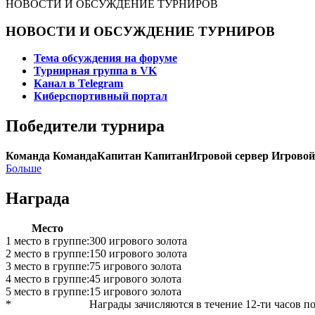
НОВОСТИ И ОБСУЖДЕНИЕ ТУРНИРОВ
НОВОСТИ И ОБСУЖДЕНИЕ ТУРНИРОВ
Тема обсуждения на форуме
Турнирная группа в VK
Канал в Telegram
Киберспортивный портал
Победители турнира
Команда
Команда
Капитан
Капитан
Игровой сервер
Игровой
Больше
Награда
Место
1 место в группе:
300 игрового золота
2 место в группе:
150 игрового золота
3 место в группе:
75 игрового золота
4 место в группе:
45 игрового золота
5 место в группе:
15 игрового золота
*
Награды зачисляются в течение 12-ти часов по