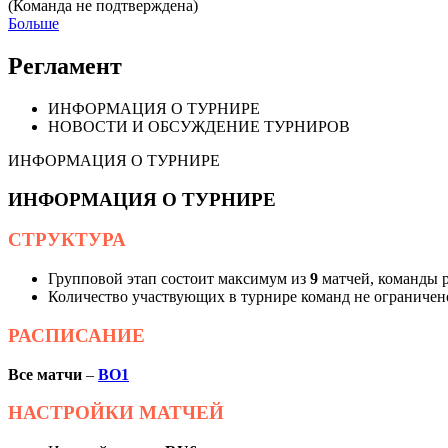
(Команда не подтверждена)
Больше
Регламент
ИНФОРМАЦИЯ О ТУРНИРЕ
НОВОСТИ И ОБСУЖДЕНИЕ ТУРНИРОВ
ИНФОРМАЦИЯ О ТУРНИРЕ
ИНФОРМАЦИЯ О ТУРНИРЕ
СТРУКТУРА
Групповой этап состоит максимум из
9
матчей, команды 
Количество участвующих в турнире команд не ограничен
РАСПИСАНИЕ
Все матчи
–
BO1
НАСТРОЙКИ
МАТЧЕЙ