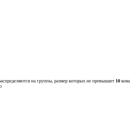
распределяются на группы, размер которых не превышает
10
ком
о