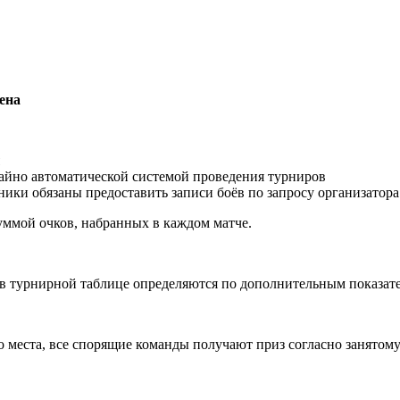
ена
чайно автоматической системой проведения турниров
ники обязаны предоставить записи боёв по запросу организатора
уммой очков, набранных в каждом матче.
а в турнирной таблице определяются по дополнительным показат
го места, все спорящие команды получают приз согласно занятому