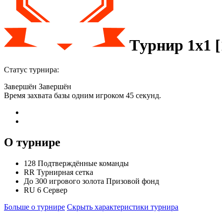
Tурнир 1x1 
Статус турнира:
Завершён
Завершён
Время захвата базы одним игроком 45 секунд.
О турнире
128
Подтверждённые команды
RR
Турнирная сетка
До 300 игрового золота
Призовой фонд
RU 6
Сервер
Больше о турнире
Скрыть характеристики турнира