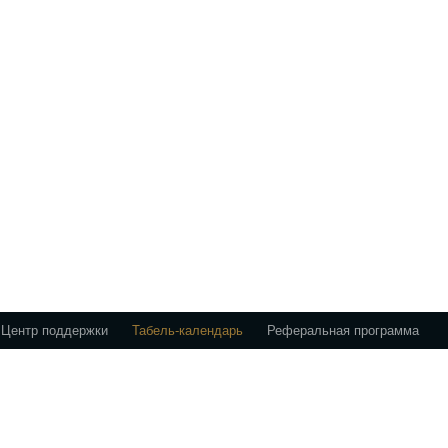
Центр поддержки
Табель-календарь
Реферальная программа