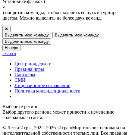
Установите флажок (
✓
) напротив команды, чтобы выделить её путь в турнире
цветом. Можно выделить не более двух команд.
✖
Выделить мою команду
Выделить мою команду
Выделить мою команду
Наверх
lesta.ru
Центр поддержки
Правила игры
Партнёры
СМИ
Лицензионное соглашение
Политика конфиденциальности
Выберите регион
Выбор другого региона может привести к изменению
содержимого сайта.
© Леста Игры, 2022–2026. Игра «Мир танков» основана на
интеллектуальной собственности третьих лиц. Все права на