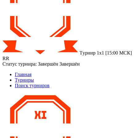
Tурнир 1x1 [15:00 МСК]
RR
Статус турнира:
Завершён
Завершён
Главная
Турниры
Поиск турниров