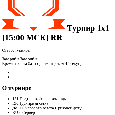
Tурнир 1x1
[15:00 МСК] RR
Статус турнира:
Завершён
Завершён
Время захвата базы одним игроком 45 секунд.
О турнире
131
Подтверждённые команды
RR
Турнирная сетка
До 300 игрового золота
Призовой фонд
RU 6
Сервер