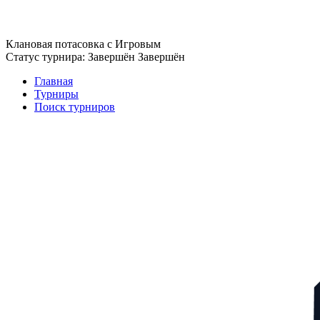
Клановая потасовка с Игровым
Статус турнира:
Завершён
Завершён
Главная
Турниры
Поиск турниров