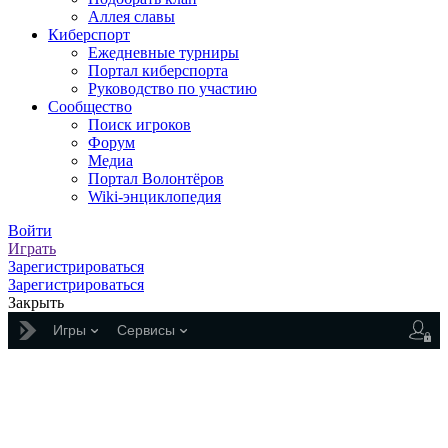
Аллея славы
Киберспорт
Ежедневные турниры
Портал киберспорта
Руководство по участию
Сообщество
Поиск игроков
Форум
Медиа
Портал Волонтёров
Wiki-энциклопедия
Войти
Играть
Зарегистрироваться
Зарегистрироваться
Закрыть
Игры
Сервисы