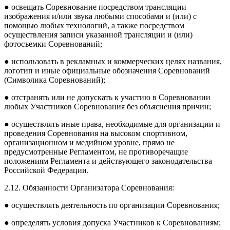
● освещать Соревнование посредством трансляции
изображения и/или звука любыми способами и (или) с
помощью любых технологий, а также посредством
осуществления записи указанной трансляции и (или)
фотосъемки Соревнований;
● использовать в рекламных и коммерческих целях названия,
логотип и иные официальные обозначения Соревнований
(Символика Соревнований);
● отстранять или не допускать к участию в Соревновании
любых Участников Соревнования без объяснения причин;
● осуществлять иные права, необходимые для организации и
проведения Соревнования на высоком спортивном,
организационном и медийном уровне, прямо не
предусмотренные Регламентом, не противоречащие
положениям Регламента и действующего законодательства
Российской Федерации.
2.12. Обязанности Организатора Соревнования:
● осуществлять деятельность по организации Соревнования;
● определять условия допуска Участников к Соревнованиям;