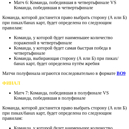
Матч 6: Команда, победившая в четвертьфинале VS
Команда, победившая в четвертьфинале
Команда, которой достанется право выбрать сторону (А или Б)
при пиках/банах карт, будет определена по следующим
правилам:
Команда, у которой будет наименьшее количество
поражений в четвертьфинале
Команда, у которой будет самая быстрая победа в
четвертьфинале
Команда, выбирающая сторону (А или Б) при пиках/
банах карт, будет определена путём жребия
Матчи полуфинала играются последовательно в формате
BO9
ФИНАЛ
Матч 7: Команда, победившая в полуфинале VS
Команда, победившая в полуфинале
Команда, которой достанется право выбрать сторону (А или Б)
при пиках/банах карт, будет определена по следующим
правилам:
Команда, у которой будет наименьшее количество