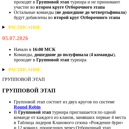
проходят в
Групповой этап
турнира и не принимают
участие во
втором круге Отборочного этапа
Остальные команды (
не дошедшие до четвертьфинала
)
будут добавлены во
второй круг Отборочного этапа
РАСПИСАНИЕ
05.07.2026
Начало в
16:00 МСК
Команды,
дошедшие до полуфинала
(
4 команды
),
проходят в
Групповой этап
турнира
РАСПИСАНИЕ
ГРУППОВОЙ ЭТАП
ГРУППОВОЙ ЭТАП
Групповой этап состоит из двух кругов по системе
Round
Robin
В
Групповой этап
турнира приглашается по одной
команде от каждого из кланов, занявших первые 4 места
в Таблица лидеров Кланового сезона «Рождение бури»
и 12 команд, прошедших через Отборочный этап