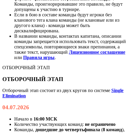
Команды, проигнорировавшие это правило, не будут
допущены к участию в турнире.
Если в бою в составе команды будут игроки без
кланового тега клана команды (не клановые или из
другого клана) - команда может быть
дисквалифицирована.
В названии команды, контактах капитана, описании
команды запрещается использовать текст, содержащий
спецсимволы, повторяющиеся знаки препинания, а
также текст, нарушающий
Лицензионное соглашение
или
Правила игры
.
ОТБОРОЧНЫЙ ЭТАП
ОТБОРОЧНЫЙ ЭТАП
Отборочный этап состоит из двух кругов по системе
Single
Elimination
04.07.2026
Начало в
16:00 МСК
Количество участвующих команд:
не ограничено
Команды,
дошедшие до четвертьфинала
(
8 команд
),