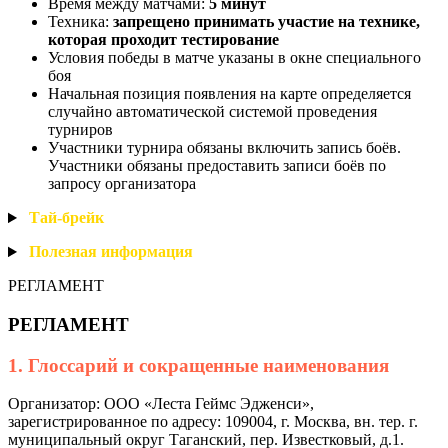
Время между матчами:
5 минут
Техника:
запрещено принимать участие на технике,
которая проходит тестирование
Условия победы в матче указаны в окне специального
боя
Начальная позиция появления на карте определяется
случайно автоматической системой проведения
турниров
Участники турнира обязаны включить запись боёв.
Участники обязаны предоставить записи боёв по
запросу организатора
Тай
-
брейк
Полезная
информация
РЕГЛАМЕНТ
РЕГЛАМЕНТ
1. Глоссарий и сокращенные наименования
Организатор: ООО «Леста Геймс Эдженси»,
зарегистрированное по адресу: 109004, г. Москва, вн. тер. г.
муниципальный округ Таганский, пер. Известковый, д.1.