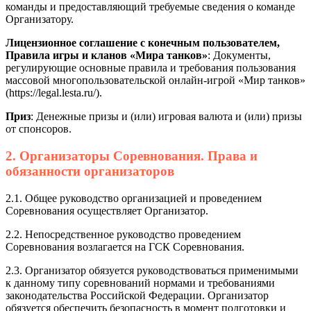
команды и предоставляющий требуемые сведения о команде
Организатору.
Лицензионное соглашение с конечным пользователем,
Правила игры и кланов «Мира танков»
: Документы,
регулирующие основные правила и требования пользования
массовой многопользовательской онлайн-игрой «Мир танков»
(https://legal.lesta.ru/).
Приз
: Денежные призы и (или) игровая валюта и (или) призы
от спонсоров.
2.
Организаторы Соревнования. Права и
обязанности организаторов
2.1. Общее руководство организацией и проведением
Соревнования осуществляет Организатор.
2.2. Непосредственное руководство проведением
Соревнования возлагается на ГСК Соревнования.
2.3. Организатор обязуется руководствоваться применимыми
к данному типу соревнований нормами и требованиями
законодательства Российской Федерации. Организатор
обязуется обеспечить безопасность в момент подготовки и