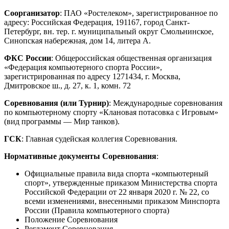
Соорганизатор
: ПАО «Ростелеком», зарегистрированное по
адресу: Российская Федерация, 191167, город Санкт-
Петербург, вн. тер. г. муниципальный округ Смольнинское,
Синопская набережная, дом 14, литера А.
ФКС России
: Общероссийская общественная организация
«Федерация компьютерного спорта России»,
зарегистрированная по адресу 1271434, г. Москва,
Дмитровское ш., д. 27, к. 1, комн. 72
Соревнования (или Турнир)
: Международные соревнования
по компьютерному спорту «Клановая потасовка с Игровым»
(вид программы — Мир танков).
ГСК
: Главная судейская коллегия Соревнования.
Нормативные документы Соревнования
:
Официальные правила вида спорта «компьютерный
спорт», утвержденные приказом Министерства спорта
Российской Федерации от 22 января 2020 г. № 22, со
всеми изменениями, внесенными приказом Минспорта
России (Правила компьютерного спорта)
Положение Соревнования
Регламент Соревнования