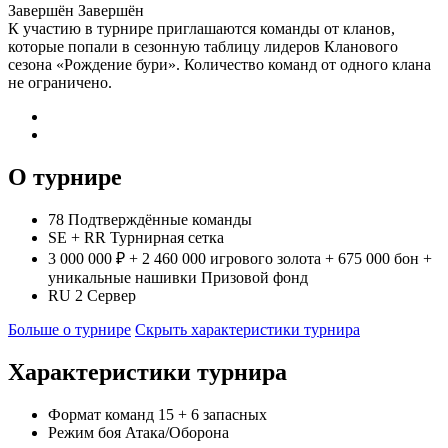
Завершён
Завершён
К участию в турнире приглашаются команды от кланов,
которые попали в сезонную таблицу лидеров Кланового
сезона «Рождение бури». Количество команд от одного клана
не ограничено.
О турнире
78
Подтверждённые команды
SE
+
RR
Турнирная сетка
3 000 000 ₽ + 2 460 000 игрового золота + 675 000 бон +
уникальные нашивки
Призовой фонд
RU 2
Сервер
Больше о турнире
Скрыть характеристики турнира
Характеристики турнира
Формат команд
15
+ 6 запасных
Режим боя
Атака/Оборона