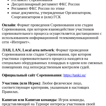
Дисциплинарный регламент ФКС России
Регламент ФКС России по этике
иные документы, утвержденные Организатором,
Соорганизатором и (или) ГСК
Онлайн
: Формат проведения Соревнования или стадии
Соревнования, при котором взаимодействие участников
соревновательного процесса осуществляется дистанционно с
использованием информационной телекоммуникационной
сети «Интернет».
ЛАН,
LAN
,
Local
area
network
: Формат проведения
Соревнования или стадии Соревнования, при котором
участники соревновательного процесса находятся на
специально оборудованных площадках в одном или смежных
помещениях под непосредственным контролем судей.
Официальный сайт Соревнования
:
https://tanki.su/
Участник (или Игрок)
: Любое физическое лицо,
соответствующее критериям, указанным в настоящих
Правилах.
Капитан или Капитан команды
: Игрок команды,
представляющий на Турнире интересы участников своей