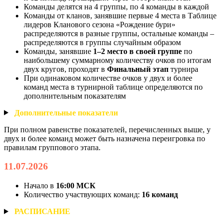
Команды делятся на 4 группы, по 4 команды в каждой
Команды от кланов, занявшие первые 4 места в Таблице
лидеров Кланового сезона «Рождение бури»
распределяются в разные группы, остальные команды –
распределяются в группы случайным образом
Команды, занявшие
1–2 место в своей группе
по
наибольшему суммарному количеству очков по итогам
двух кругов, проходят в
Финальный этап
турнира
При одинаковом количестве очков у двух и более
команд места в турнирной таблице определяются по
дополнительным показателям
Дополнительные
показатели
При полном равенстве показателей, перечисленных выше, у
двух и более команд может быть назначена переигровка по
правилам группового этапа.
11.07.2026
Начало в
16:00 МСК
Количество участвующих команд:
16 команд
РАСПИСАНИЕ