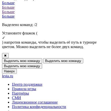
Больше
Больше
Больше
Больше
Выделено команд:
/2
Установите флажок (
✓
) напротив команды, чтобы выделить её путь в турнире
цветом. Можно выделить не более двух команд.
✖
Выделить мою команду
Выделить мою команду
Выделить мою команду
Наверх
lesta.ru
Центр поддержки
Правила игры
Партнёры
СМИ
Лицензионное соглашение
Политика конфиденциальности