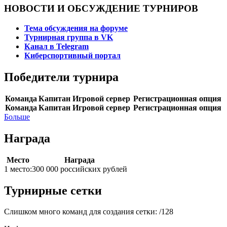
НОВОСТИ И ОБСУЖДЕНИЕ ТУРНИРОВ
Тема обсуждения на форуме
Турнирная группа в VK
Канал в Telegram
Киберспортивный портал
Победители турнира
Команда
Капитан
Игровой сервер
Регистрационная опция
Команда
Капитан
Игровой сервер
Регистрационная опция
Больше
Награда
Место
Награда
1 место:
300 000 российских рублей
Турнирные сетки
Слишком много команд для создания сетки:
/
128