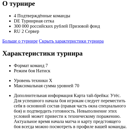
О турнире
4
Подтверждённые команды
DE
Турнирная сетка
300 000 российских рублей
Призовой фонд
RU 2
Сервер
Больше о турнире
Скрыть характеристики турнира
Характеристики турнира
Формат команд
7
Режим боя
Натиск
Уровень техники
X
Максимальная сумма уровней
70
Дополнительная информация
Карта тай-брейка: Утёс.
Для успешного начала боя игрокам следует переместить
себя в основной состав (правая часть окна специального
боя) и подтвердить готовность. Невыполнение этих
условий может привести к техническому поражению.
Актуальное время начала матча и карту предстоящего
боя всегда можно посмотреть в профиле вашей команды.